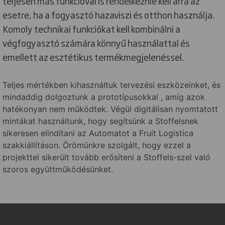
teljesen más funkcióval is rendelkeznie kell arra az
esetre, ha a fogyasztó hazaviszi és otthon használja.
Komoly technikai funkciókat kell kombinálni a
végfogyasztó számára könnyű használattal és
emellett az esztétikus termékmegjelenéssel.
Teljes mértékben kihasználtuk tervezési eszközeinket, és
mindaddig dolgoztunk a prototípusokkal , amíg azok
hatékonyan nem működtek. Végül digitálisan nyomtatott
mintákat használtunk, hogy segítsünk a Stoffelsnek
sikeresen elindítani az Automatot a Fruit Logistica
szakkiállításon. Örömünkre szolgált, hogy ezzel a
projekttel sikerült tovább erősíteni a Stoffels-szel való
szoros együttműködésünket.