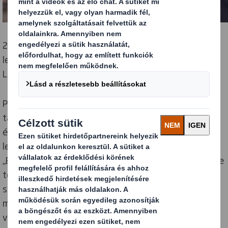
2016-ban a Stoffels „Automato” fantázianevű
legújabb találmányáért megkapta a berlini Fruit
Logistica szakkiállítás innovációs díját.
Petra Stoffels-Veldman, a sikeres családi vállalkozás
társtulajdonosa szerint az Automato a józan paraszti
ész és a kiskereskedelmi kilátások trendjeiben rejlő
lehetőségek kiaknázásához való jó érzék eredménye.
„Évekkel ezelőtt észrevettük, hogy a fogyasztók egyre
több önkiszolgáló szolgáltatást keresnek a
szupermarketekben, és azóta sok minden
megváltozott ezen a területen. Manapság Ön
válogathatja össze saját édességeit, a