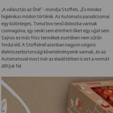
„A választás az Öné” – mondja Stoffels. „És mindez
higiénikus módon történik. Az Automato paradicsomai
egy különleges, Toma'box nevű dobozba vannak
csomagolva, így senki sem érintheti őket egy ujjal sem.
Sajnos ez más friss termékek esetében nem sűrűn
fordul elő. A Stoffelnél azonban nagyon szigorú
élelmiszerbiztonsági követelményeink vannak, és az
Automatoval most már az eladótérben is ezt a normát
állítjuk fel.