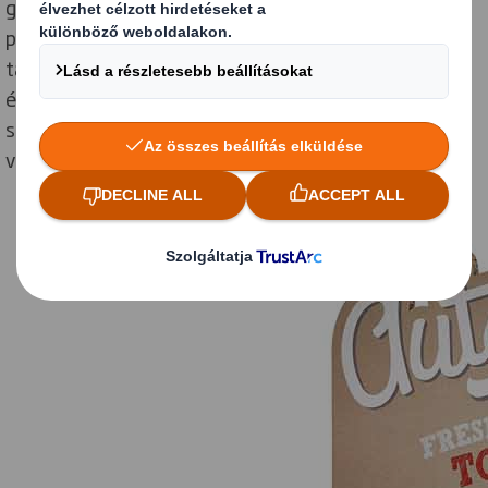
gyümölcsleveket pedig gyakran az üzletben, frissen
préselik. További figyelemre méltó tendenciák közé
tartozik az egyre növekvő érdeklődés az egészséges
élelmiszerek iránt, valamint az „áruautomaták
számának növekedése” – mindezek együttesen
vezettek bennünket az Automato ötletéhez.”