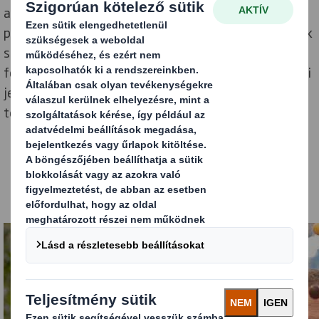
alatt Belgium egyik legmodernebb
paradicsomtermelőjévé nőtte ki magát. A cég nemcsak
színes és ízletes paradicsomokat szüretel, hanem
folyamatos elismerésben is részesül a termény egyedi
jellegéért és az innovatív módszerért, ahogyan a
termékpaletta forgalmazásra kerül.