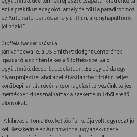
együttműködve termékfejlesztő csapatunk létrehozta
ezt a praktikus adagolót, amely feltölti a paradicsomot
az Automato-ban, és amely otthon, a konyhapulton is
jól néz ki.”
Stoffels banner csúszka
Jan Vandewalle, a DS Smith PackRight Centerének
igazgatója szintén lelkes a Stoffels-szel való
együttműködéssel kapcsolatban: „Ez egy példa egy
olyan projektre, ahol az ellátási láncba történő teljes
körű bepillantás révén a csomagolási tervezőink teljes
mértékben kihasználhatták a szakértelmükből eredő
előnyöket.
„A kihívás a Toma'Box kettős funkciója volt: egyrészt jól
kell illeszkednie az Automatoba, ugyanakkor egy