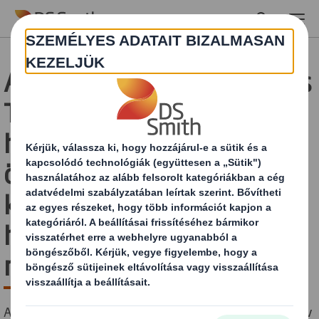
Skip to main content
A DS Smith segít a Stoffels
Tomato Farmnak a
hatékonyabb
önkiszolgálás, a nagyobb
kényelem és az eladótéri
higiénia javításának
megteremtésében
A Rijkevorselben található Stoffels Tomato Farm 20 év