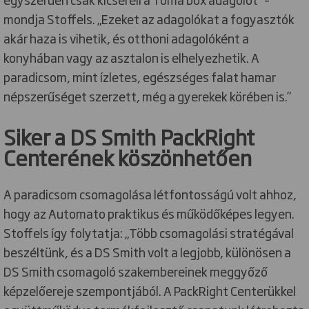
mondja Stoffels. „Ezeket az adagolókat a fogyasztók
akár haza is vihetik, és otthoni adagolóként a
konyhában vagy az asztalon is elhelyezhetik. A
paradicsom, mint ízletes, egészséges falat hamar
népszerűséget szerzett, még a gyerekek körében is.”
Siker a DS Smith PackRight
Centerének köszönhetően
A paradicsom csomagolása létfontosságú volt ahhoz,
hogy az Automato praktikus és működőképes legyen.
Stoffels így folytatja: „Több csomagolási stratégával
beszéltünk, és a DS Smith volt a legjobb, különösen a
DS Smith csomagoló szakembereinek meggyőző
képzelőereje szempontjából. A PackRight Centerükkel