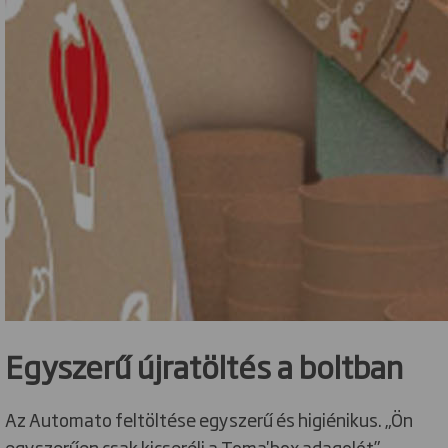
Egyszerű újratöltés a boltban
Az Automato feltöltése egyszerű és higiénikus. „Ön
egyszerűen csak kicseréli a Toma'box adagolót” –