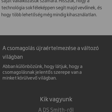
saját vállalkozásuk számára. Hisszük, hogy a
technológia sokféleképpen segít majd vevőinek, és
hogy több lehetőség még mindig kihasználatlan.
A csomagolás újraértelmezése a változó
világban
Abban különbözünk, hogy látjuk, hogy a
csomagolásnak jelentős szerepe van a
minket körülvevő világban.
Kik vagyunk
A DS Smith-ről