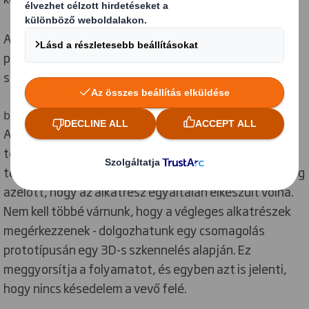
Amennyiben a partner elégedett, egy teljes méretű
prototípus készíthető az egész világra kiterjedő
szállítási csomagolásokról.
banner slide - 3d-s nyomtatás
A technológia kulcsfontosságú előnye, hogy lehetővé
teszi számunkra a csomagolás tervezésének már a
termékfejlesztési út elején történő megkezdését, még
azelőtt, hogy az alkatrész egyáltalán elkészült volna.
Nem kell többé várnunk, hogy a végleges alkatrészek
megérkezzenek - dolgozhatunk egy csomagolás
prototípusán egy 3D-s szkennelés alapján. Ez
meggyorsítja a folyamatot, és egyben azt is jelenti,
hogy nincs késedelem a vevő felé.