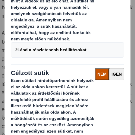
tervezőközpontjába visszatérve elkészíthető a termék
másolata.
A 3D-s szkennelő eszköz néhány perc alatt képes a
terméket letapogatni, a kapott adatokat feldolgozni,
majd a másolatot elkészíteni, akár 0,5 mm-es
pontossággal. A szkennelt adatokat a DS Smith CAD
rendszerébe importálják, ahonnan a tervezők tovább
dolgozhatnak a legjobb csomagolási megoldást
létrehozva az alkatrész számára. Ezután kinyomtatjuk
a teljes méretű vagy méretarányos termék másolatát,
amely különösen hasznos az autóiparban. Elküldhetjük
ezeket a miniatűr modelleket a vevőnek, aki ezt
követően továbbküldheti és megvizsgálhatja a
csomagolást – ami az alkatrészek méretének
köszönhetően korábban nem lett volna lehetséges.