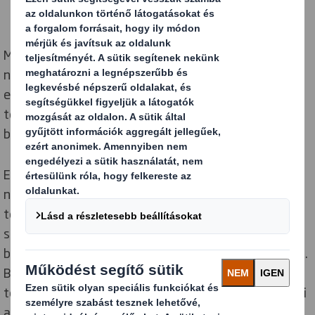
Mivel mindenki szorosabb határidőkkel dolgozik, és
növekszik az autóipari ellátási lánc összetettsége, az
egyik legfontosabb előny az, hogy a 3D-s szkenner-
technológia használata még nagyobb rugalmasságot
biztosít a vevőknek.
Egyes partnerek például inkább 3D fájlokat küldenek
nekünk; mások csak rövid időre tudnak számunkra
termékeket biztosítani, de nagyon rövid időre van
szükségünk ahhoz, hogy a terméket gyorsan
beszkenneljük és lemásoljuk, majd elkezdjük a munkát.
Bizonyos esetekben a terméket csak egy telephelyen
tekinthetjük meg, ahol a szkenner pontosan rögzítheti
a méreteket, és a DS Smith PackRight