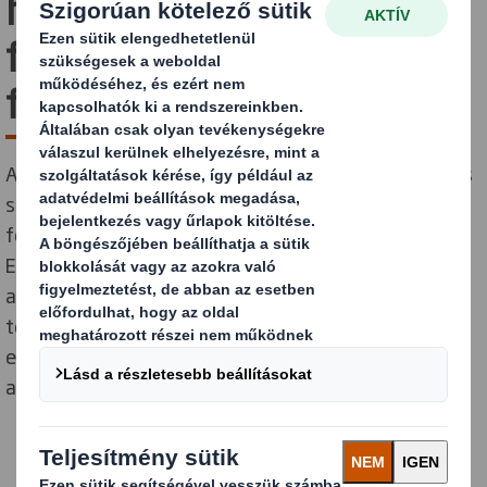
használata a fejlesztési
folyamat
forradalmasítására
A DS Smith már számos vevője esetében használ 3D-s
szkennert és nyomtatási technológiát a tervezési
folyamat tökéletesítése érdekében. Kezdetben az
Egyesült Királyság a nagy igénybevételnek kitett
alkatrészek üzletágában alkalmazta a technológiát. A
technológia fejlődése továbbra is valódi előnyöket
eredményez az autóipari vevők számára, függetlenül
attól, hogy területileg hol találhatók.