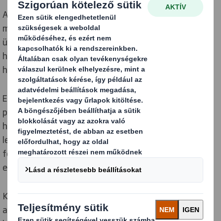
Az öregedés az élet elkerülhetetlen része. Ezért
mentegetőzés helyett a cégek miért nem inkább
ünneplik ezt? Igen ritkák az e korosztálynak szóló
hirdetések, és még ha meg is jelenik néhány, azok
hajlamosak a sztereotípiákra.
Egyes márkák azonban arra törekszenek, hogy a
pozitív öregedésre összpontosító, időszerű, nagy
hatású kampányokkal ösztönözzenek. Az egyik
legutóbbi példa a L'Oréal munkája, Helen Mirren
főszereplésével, amely az Age Perfect termékcsalád
eladásait ösztönözte.
Korábbi példa a Dove „Valódi szépség” kampánya,
amely mára tinédzser éveibe lépett, de még mindig