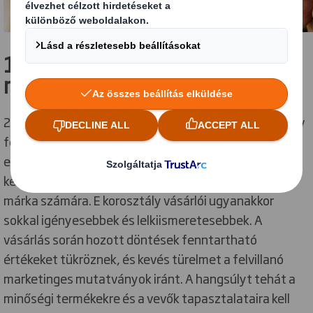
1. Az öregedés egyre
megszokottabb.
2017 végére a bolygó lakóinak csaknem negyede 50 év
feletti lesz. Az életmód szempontjából ez óriási
eltolódás, a vállalkozásoknak pedig ezt pozitívan kell
kezelniük, mivel hatalmas lehetőséget jelent számos
márka számára. E korosztály vásárlói ugyanakkor
sokkal igényesebbek és lelkiismeretesebbek. A
vásárlás során hozott döntések fenntartható
értékeket tükröznek, és kevés türelmet a felvillanó
marketinges mutatványok iránt. A hangsúlyt tehát a
minőségi termékekre és a vevők tapasztalataira kell