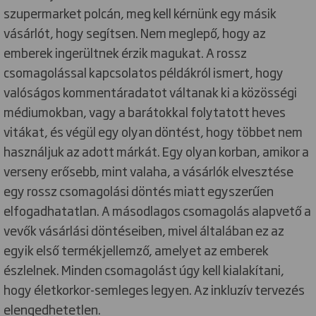
szupermarket polcán, meg kell kérnünk egy másik
vásárlót, hogy segítsen. Nem meglepő, hogy az
emberek ingerültnek érzik magukat. A rossz
csomagolással kapcsolatos példákról ismert, hogy
valóságos kommentáradatot váltanak ki a közösségi
médiumokban, vagy a barátokkal folytatott heves
vitákat, és végül egy olyan döntést, hogy többet nem
használjuk az adott márkát. Egy olyan korban, amikor a
verseny erősebb, mint valaha, a vásárlók elvesztése
egy rossz csomagolási döntés miatt egyszerűen
elfogadhatatlan. A másodlagos csomagolás alapvető a
vevők vásárlási döntéseiben, mivel általában ez az
egyik első termékjellemző, amelyet az emberek
észlelnek. Minden csomagolást úgy kell kialakítani,
hogy életkorkor-semleges legyen. Az inkluzív tervezés
elengedhetetlen.