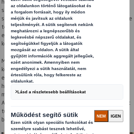
hatásos. A „valódi típusok, nem sztereotípiák”
szalagcím számos beszélgetést inspirált, melyek a
szépség jelentéséről, valamint a Dove speciális Pro Age
termékcsaládjának fejlesztéséről szóltak. Az almárka
elnevezése magában hordozza üzenetét: Tegyen a
későbbi élete érdekében, ne elnézést kérjen érte.
Minden vállalkozásnak ilyen pozitív hozzáállással
kellene megközelítenie az öregedést, különösen, mivel
ez egy növekvő piac. A csomagolással kapcsolatos
hibák azonban jelentős korlátozó tényezők. Tehát,
mivel kell a vállalkozásoknak tisztában lenniük?
Alábbiakban öt dologról lesz szó, amelyet mindenkinek
tudnia kellene, valamint olyan tippekről, amelyek
biztosítják, hogy az Ön terméke célba találjon.