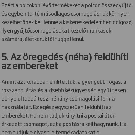
Ezért a polcokon lévő termékeket a polcon összegyűjtő
és egyben tartó másodlagos csomagolásnak könnyen
kezelhetőnek kell lennie a kiskereskedelemben dolgozó,
ilyen gyűjtőcsomagolásokat kezelő munkások
számára, életkoruktól függetlenül.
5. Az öregedés (néha) feldühíti
az embereket
Amint azt korábban említettük, a gyengébb fogás, a
rosszabb látás és a kisebb kézügyesség együttesen
bonyolultabbá teszi néhány csomagolási forma
használatát. Ez egész egyszerűen feldühíti az
embereket. Ha nem tudjuk kinyitni a postai úton
érkezett csomagot, ezt a postásra kell hagynunk. Ha
nem tudjuk elolvasni a termékadatokat a