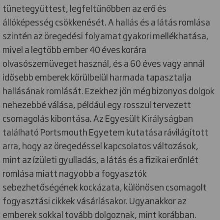
tünetegyüttest, legfeltűnőbben az erő és
állóképesség csökkenését. A hallás és a látás romlása
szintén az öregedési folyamat gyakori mellékhatása,
mivel a legtöbb ember 40 éves korára
olvasószemüveget használ, és a 60 éves vagy annál
idősebb emberek körülbelül harmada tapasztalja
hallásának romlását. Ezekhez jön még bizonyos dolgok
nehezebbé válása, például egy rosszul tervezett
csomagolás kibontása. Az Egyesült Királyságban
található Portsmouth Egyetem kutatása rávilágított
arra, hogy az öregedéssel kapcsolatos változások,
mint az ízületi gyulladás, a látás és a fizikai erőnlét
romlása miatt nagyobb a fogyasztók
sebezhetőségének kockázata, különösen csomagolt
fogyasztási cikkek vásárlásakor. Ugyanakkor az
emberek sokkal tovább dolgoznak, mint korábban.