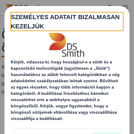
Skip to main content
Öt dolog, amit az
öregedésről tudni kell
A globális népesség elöregedésének ismeretében
legfőbb ideje, hogy a vállalkozások előrelátóbbak
legyenek – különösen igaz ez, a csomagolások
megválasztására