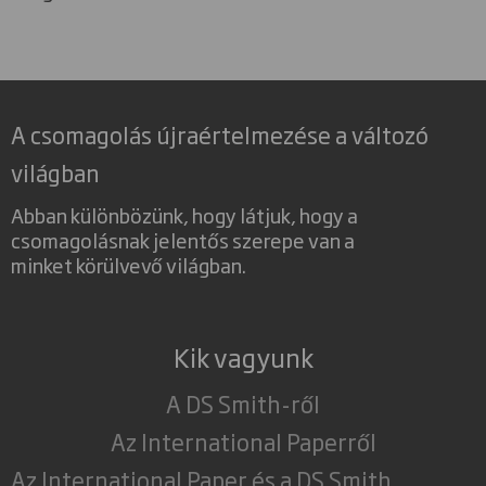
A csomagolás újraértelmezése a változó
világban
Abban különbözünk, hogy látjuk, hogy a
csomagolásnak jelentős szerepe van a
minket körülvevő világban.
Kik vagyunk
A DS Smith-ről
Az International Paperről
Az International Paper és a DS Smith