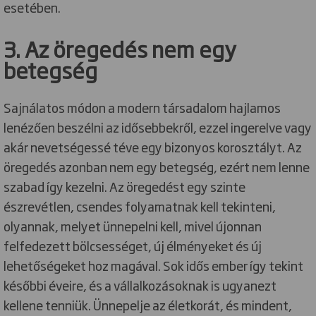
esetében.
3. Az öregedés nem egy
betegség
Sajnálatos módon a modern társadalom hajlamos
lenézően beszélni az idősebbekről, ezzel ingerelve vagy
akár nevetségessé téve egy bizonyos korosztályt. Az
öregedés azonban nem egy betegség, ezért nem lenne
szabad így kezelni. Az öregedést egy szinte
észrevétlen, csendes folyamatnak kell tekinteni,
olyannak, melyet ünnepelni kell, mivel újonnan
felfedezett bölcsességet, új élményeket és új
lehetőségeket hoz magával. Sok idős ember így tekint
későbbi éveire, és a vállalkozásoknak is ugyanezt
kellene tenniük. Ünnepelje az életkorát, és mindent,