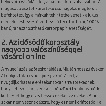
helyezni a vásárlási folyamat minden szakaszában. A
magasabb esztétikai értékű csomagolás megtérülő
befektetés, így a márkák tekintetbe vehetik a luxus
megjelenéshez és érzethez illő fenntartható, 100%-
ban újrahasznosítható kartonpapír lehetőségét.
2. Az idősödő korosztály
nagyobb valószínűséggel
vásárol online
A nyugdíjazás az öregkor áldása. Miután hosszú éveken
át dolgoztak a nyugdíjmegtakarításért, a
nyugdíjkorhatár elérésekor sokan arra törekednek,
hogy nehezen megkeresett pénzüket izgalmas módon
költsék el, hogy élvezhessék ezeket az éveket. Amit
sokan nem vesznek észre, hogy ez nem korlátozódik a