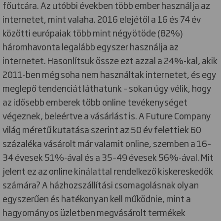
főutcára. Az utóbbi években több ember használja az
internetet, mint valaha. 2016 elejétől a 16 és 74 év
közötti európaiak több mint négyötöde (82%)
háromhavonta legalább egyszer használja az
internetet. Hasonlítsuk össze ezt azzal a 24%-kal, akik
2011-ben még soha nem használtak internetet, és egy
meglepő tendenciát láthatunk – sokan úgy vélik, hogy
az idősebb emberek több online tevékenységet
végeznek, beleértve a vásárlást is. A Future Company
világ méretű kutatása szerint az 50 év felettiek 60
százaléka vásárolt már valamit online, szemben a 16–
34 évesek 51%-ával és a 35–49 évesek 56%-ával. Mit
jelent ez az online kínálattal rendelkező kiskereskedők
számára? A házhozszállítási csomagolásnak olyan
egyszerűen és hatékonyan kell működnie, mint a
hagyományos üzletben megvásárolt termékek