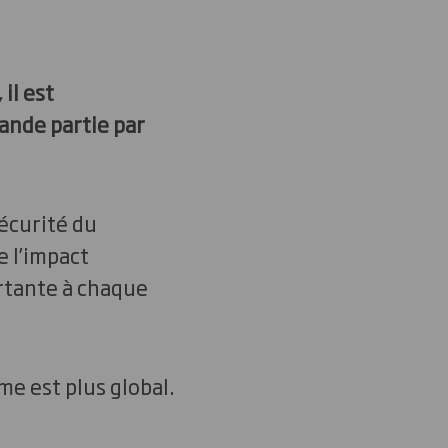
il est
rande partie par
sécurité du
 l’impact
rtante à chaque
me est plus global.