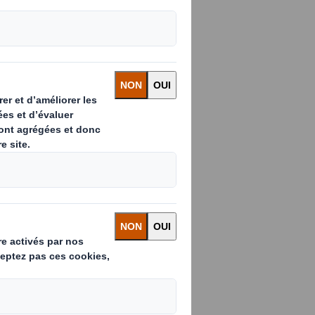
 bouleversé les
s entreprises
ères, au
liées à l’e-