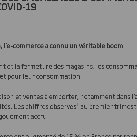
COVID-19
, l’e-commerce a connu un véritable boom.
nt et la fermeture des magasins, les consomma
net pour leur consommation.
raison et ventes à emporter, notamment dans l’
1
cités. Les chiffres observés
au premier trimest
gouement accru :
rce ont augmenté de 15 % en France par rappo