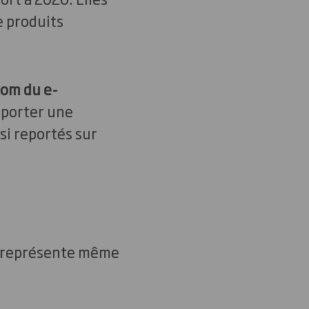
e produits
oom du e-
pporter une
si reportés sur
a représente même