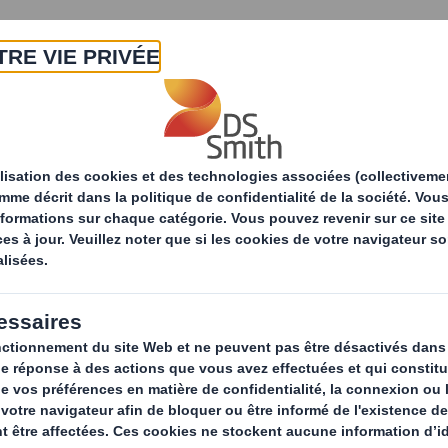
A propos
Produits & Services
Développ
tés
Emballage e-commerce : guide pratique 2023
e-commerce : guid