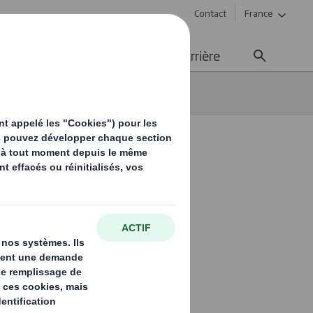
Contact
France
ement durable
Média
Carrière
e pratique