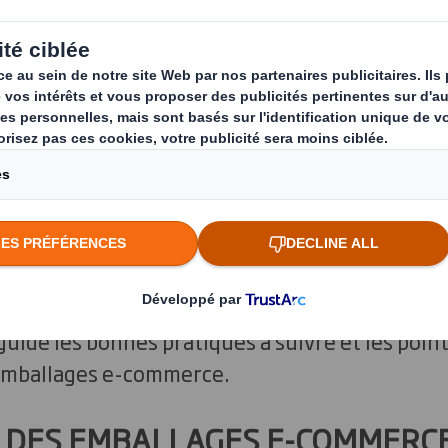
19 a elle aussi redistribué les cartes. Elle a, p
urs plus systématique à
l’e-commerce et à la v
res, couplées à une baisse du prix du baril de p
 au plastique. Ce dernier, peu à peu abandonn
 bénéficié d’un regain de popularité.
erce a ainsi fait face à de nouveaux enjeux ce
uide les bonnes pratiques à suivre et les point
emballages e-commerce.
 DES EMBALLAGES E-COMMERCE 