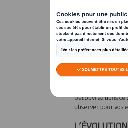
La crise de la Covid-
occasionné un reco
Les craintes sanitai
augmenté le recours
crise écologique, a
L’emballage e-comm
Découvrez dans ce g
observer pour vos 
L’ÉVOLUTION