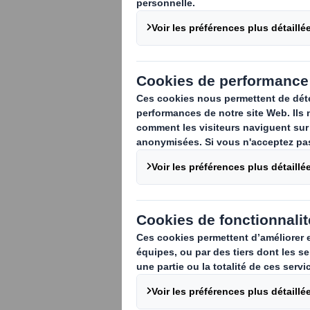
La prise de co
pratiques du p
sont plus atte
recyclage, au 
La réflexion sur l’e
commerce et les no