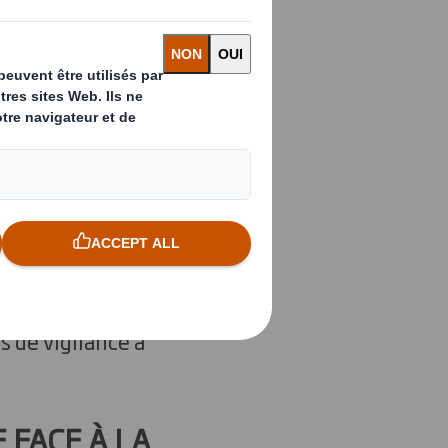
ar exemple,
ente à emporter
.
étrole, ont
é en réponse à la
s dernières années.
s de vigilance à
FACE À LA