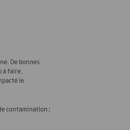
one. De bonnes
à faire.
mpacté le
 de contamination ;