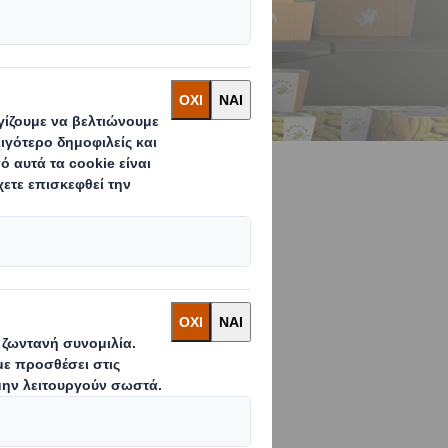
 τη
διασμού
 συσκευασία με