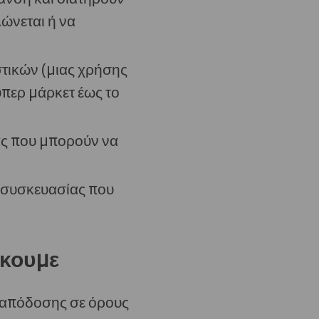
ώνεται ή να
στικών (μιας χρήσης
περ μάρκετ έως το
ας που μπορούν να
 συσκευασίας που
ώκουμε
ς απόδοσης σε όρους