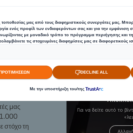
γονται από πλήρως ανανεώσιμες ίνες 
κτική λύση που απαιτούν και αναζητ
ναλωτές.
α
βρουν
Αποκλει
τές μας
Για να δείτε αυτό το βί
 1.000
«λε
ε στόχο τη
Αλλαγή