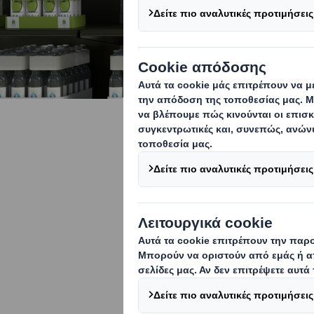
Αντικατάσ
βοήθεια π
Πιστεύουμε ότι