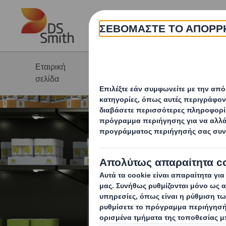
Skip to main content
Η 
Εταιρική
Προϊόντα &
Υ
σελίδα
υπηρεσίες