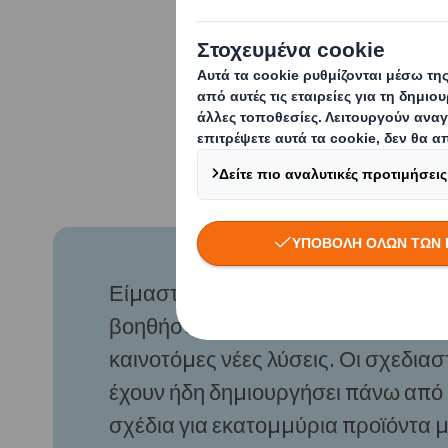
υλικά που παρά
βιώσιμη εναλλα
ενεργά οι κατα
Είμαστε 100% αφοσιωμένοι στο ν
βοηθήσουμε τους πελάτες μας να 
καινοτόμες νέες λύσεις. Οι σχεδιασ
έχουν ήδη δημιουργήσει πάνω από
σχέδια για εκατομμύρια προϊόντα μ