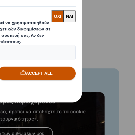
είναι η
ούν πλέον
σμός περιεχομένου
ντεο, πρέπει να αποδεχτείτε τα cookie
ιτουργικότητας».
 των ρυθμίσεών μου