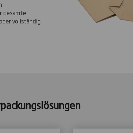
n
er gesamte
der vollständig
rpackungslösungen