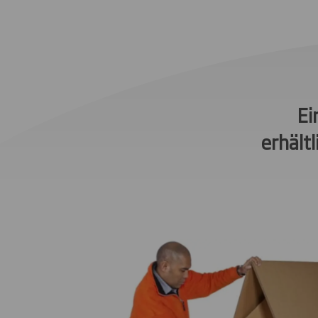
Ei
erhält