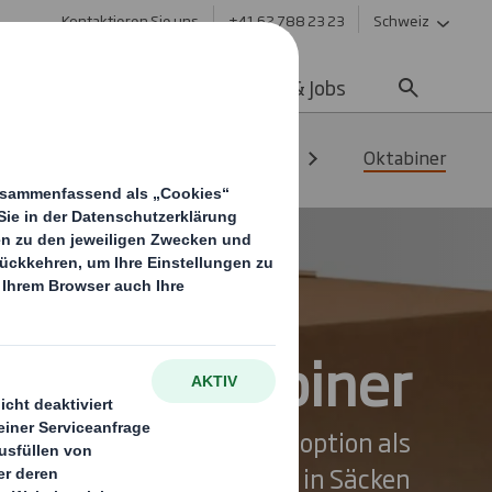
Kontaktieren Sie uns
+41 62 788 23 23
Schweiz
ltigkeit
Media
Karriere & Jobs
rgutverpackungen / Heavy Duty
Oktabiner
ging
Oktabiner
stengünstige Verpackungsoption als
zum Versand Ihrer Produkte in Säcken