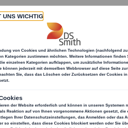
 Uns
Produkte & Service
Branchen
Nachha
Schwe
ackungen
Industrieverpackungen
Packa
Die ko
Alternative 