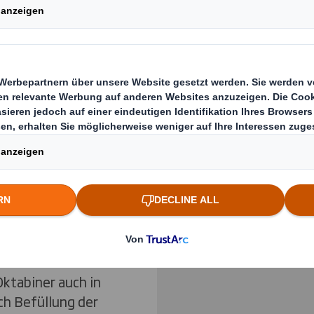
unden profitieren
Zugang zu Ihren
Previous slide
derzuverwertendem
.
Klicken Sie zum Vergrö
und Exportversand
en, dass sie allen
ch allen von Ihnen
. Darüberhinaus
glichkeiten an.
Oktabiner auch in
ch Befüllung der