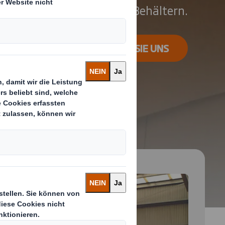
oder kleineren Behältern.
KONTAKTIEREN SIE UNS
 and next buttons to move between slides. Only the cu