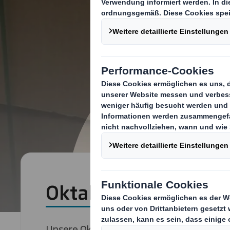
Oktabiner
Unsere Oktabiner bieten Einsparungen be