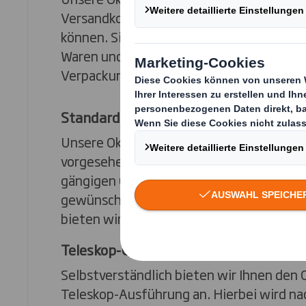
Versandkosten, von denen Sie und Ihre K
können. Sie werden auch den einfachen 
Waren und die reduzierte Menge an wie
Verpackungsmaterial zu schätzen wissen
Standardprogramm
Unsere Oktabiner sind für den Inlands- 
vorgesehen und können so ausgelegt werd
gängigen Chemiepalettengrößen, aber au
gewünschten Spezialgrößen entsprechen
bieten wir weitere Individualisierungsmö
Teleskop-Oktabiner
Selbstverständlich bieten wir Ihnen den 
Teleskop-Ausführung an. Hierbei wird na