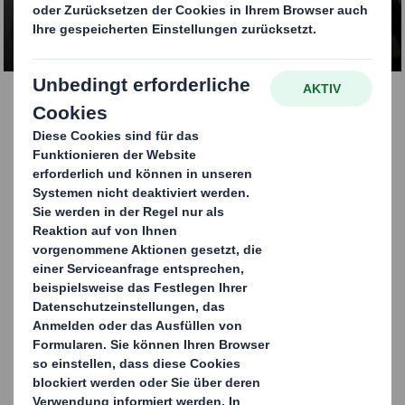
KONTAKTIEREN SIE UNS
Speziell für die
Fleischindustrie
entwickelte
Industrieverpackungen
Unsere Meatainer minimieren ein Ausbeulen.
Zusätzlichen Schutz bietet eine Duabond Verbindung,
die aus Klebstoff und Tape besteht und Kontamination