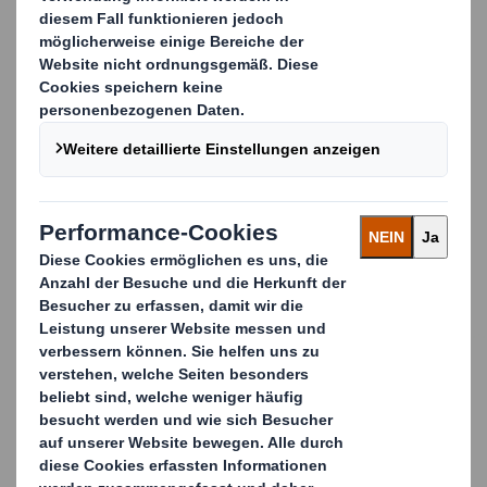
eliminiert, die etwa bei Metallklammern auftritt.
Die robuste doppelwandige Wellpappe verringert die
Wahrscheinlichkeit, dass die Palettenbox aufgesprengt
wird und der Inhalt herausfällt, praktisch auf null.
Unsere industrielle Fleischverpackung kann für alle
Palettengrößen auslegt werden und ist in der
fleischverarbeitenden Industrie als kostengünstige
Einweg-Verpackungslösung weit verbreitet. Bei
Verwendung in Verbindung mit unseren Wellpapp-
Paletten kann der gesamte Behälter entweder
wiederverwendet oder vollständig recycelt werden
Carousel. Use previous and next buttons to move betwe