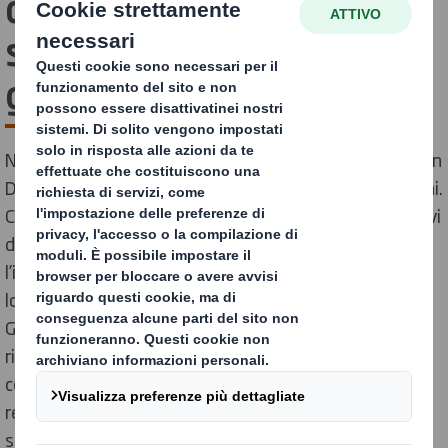
degli obiettivi di
sostenibilità a livello
globale
Nonostante il periodo di difficoltà che stiamo vivendo, in
DS Smith non abbiamo mai dimenticato i nostri impegni.
Continuiamo a lavorare per raggiungere i nostri obiettivi
di sostenibilità e dimostrare, ancora una volta,
l’impegno che abbiamo per l’ambiente e le comunità
locali.
Gli obiettivi raggiunti da DS Smith, incentrati sulla
riduzione dell’emissione di CO2, il sostegno alle
comunità in cui operiamo e la fornitura di carta
responsabile, fanno parte di una strategia di
sostenibilità a lungo termine.