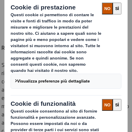
Riduzione dell’emissione di CO2
Siamo riusciti a ridurre dell’11% le emissioni del 2019
rispetto ai dati registrati nel 2015 (su base
comparabile) garantendo la certificazione ISO 50001
agli impianti responsabili del 90% dei consumi
energetici. Questo standard riconosciuto a livello
mondiale ci consente di adottare un approccio allineato
al monitoraggio dei progressi e degli obiettivi,
assicurando al contempo l'efficienza energetica e il
cambiamento sistematico del comportamento e della