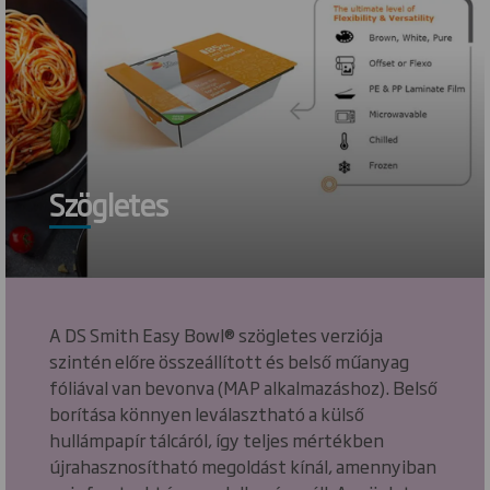
Szögletes
A DS Smith Easy Bowl® szögletes verziója
szintén előre összeállított és belső műanyag
fóliával van bevonva (MAP alkalmazáshoz). Belső
borítása könnyen leválasztható a külső
hullámpapír tálcáról, így teljes mértékben
újrahasznosítható megoldást kínál, amennyiban