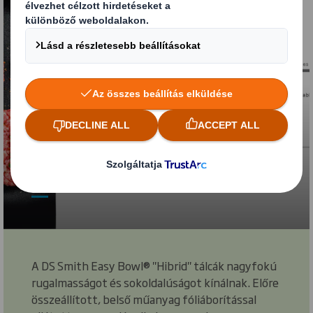
Hibrid
A DS Smith Easy Bowl® "Hibrid" tálcák nagyfokú
rugalmasságot és sokoldalúságot kínálnak. Előre
összeállított, belső műanyag fóliáborítással