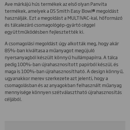
Ave márkájú hús termékek az első olyan Panvita
termékek, amelyek a DS Smith Easy Bowl
®
megoldást
használják. Ezt a megoldást a MULTIVAC-kal, hőformázó
és tálcalezáró csomagológép-gyártó céggel
együttműködésben fejlesztették ki.
A csomagolási megoldást úgy alkották meg, hogy akár
85%-ban kiváltasa a műanyagot megújuló
nyersanyagból készült könnyű hullámpapírra. A tálca
pedig 100%-ban újrahasznosított papírból készül, és
maga is 100%-ban újrahasznosítható. A design könnyű,
ugyanakkor merev szerkezete azt jelenti, hogy a
csomagolásban és az anyagokban felhasznált műanyag
mennyisége könnyen szétválasztható újrahasznosítás
céljából.