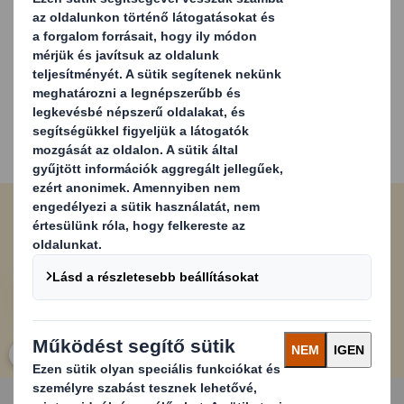
tárolást, miközben remek márkázási lehetőséget nyújt.
Mindezt
akár 85%-kal kevesebb műanyaggal
! A DS
Smith Easy Bowl
®
forradalmi megoldást nyújt, segtve az
ambiciózus fenntarthatósági célok elérésében.
* A gyakorlati újrahasznosítás a piaci infrastruktúrától függ
*Műanyagtálcákkal összehasonlítva akár 85%-os műanyagcsökkentés
Carousel. Use previous and next buttons to move betwe
Kattintson ide a kép nagyításásához