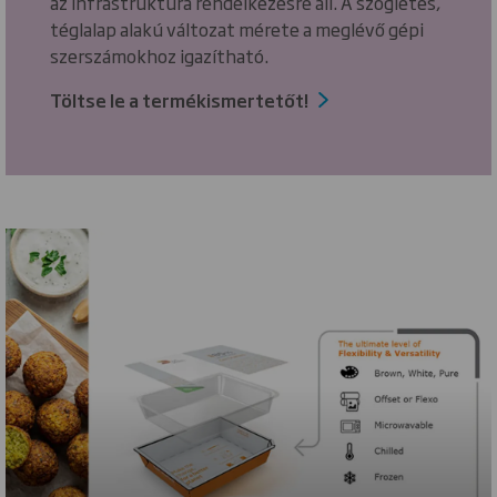
az infrastruktúra rendelkezésre áll. A szögletes,
téglalap alakú változat mérete a meglévő gépi
szerszámokhoz igazítható.
Töltse le a termékismertetőt!