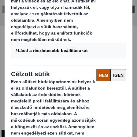
Ismerje meg a
termékcsaládot!