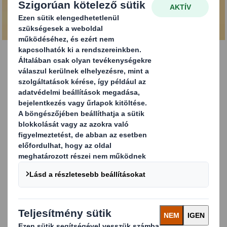
TÖLTSE LE A TERMÉKISMERTETŐT
Forradalmi csomagolási megoldás a friss ételek,
élelmiszerek számára
Nagy nyomás nehezedik a márkákra, vállalatokra, hogy
jelentősen csökkentsék, sőt mi több, ahol lehetséges,
teljesen elhagyják a felesleges műanyagot a
termékkínálatukból.
A
DS Smith Easy Bowl
®
a műanyag tálcák egyszerű
alternatívája. A megújuló forrásból származó rostalapú
külső tálcából és * újrahasznosítható belső rétegből álló
konstrukció kiválóan alkalmazható friss húsok,
húshelyettesítő élelmiszerek, halak és készételek
csomagolásáráa, amely védi a terméket és segíti a tartós