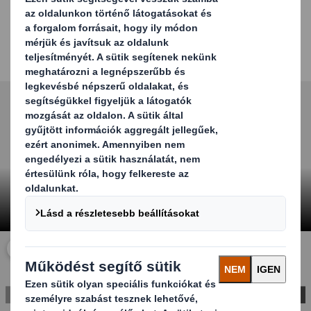
őket, hogy a csomag túlélje az ellátási ciklust, beleértve
a visszaküldést is.
Ez azt is lehetővé teszi, hogy a fogyasztók többször újra
felhasználják a csomagolást.
Carousel. Use previous and next buttons to move betwe
Kattintson ide a videó nagyításához