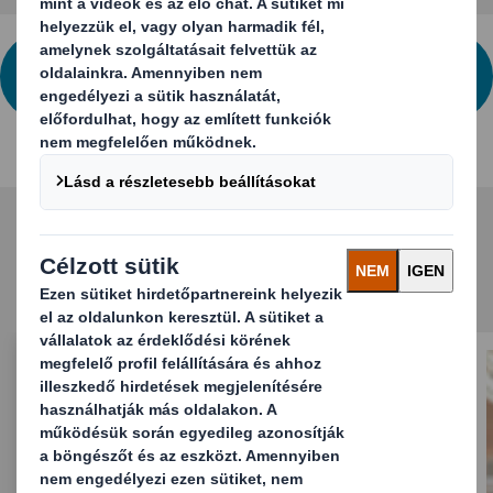
TOVÁBBI INFORMÁCIÓKÉRT VEGYE FEL
VELÜNK A KAPCSOLATOT!
Kapcsolódó tartalmak