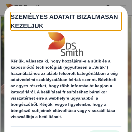
Skip to main content
Újrahasználható és
visszaküldhető
csomagolás