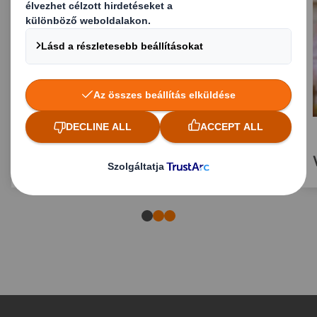
Védőcsomagolás