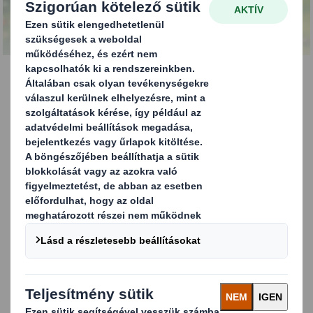
LÉPJEN VELÜNK KAPCSOLATBA!
Újrahasználható és
visszaküldhető
csomagolás
Olyan csomagolásokat tervezünk, amelyek
megkönnyítik a fogyasztók számára
újrafelhasználásukat vagy a termékek visszaküldését.
Olyan funkciót építünk bele konstrukcióinkba, mint
például a visszazárást segítő szalag, és úgy alakítjuk