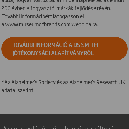
200 évben a fogyasztói márkák fejlődése révén.
További információért látogasson el
a www.museumofbrands.com weboldalra.
TOVÁBBI INFORMÁCIÓ A DS SMITH
JÓTÉKONYSÁGI ALAPÍTVÁNYRÓL
*Az Alzheimer's Society és az Alzheimer's Research UK
adatai szerint.
A csomagolás újraértelmezése a változó