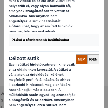
A DS Smith által Márkák Múzeuma számára készített
speciális postaláda mérethez igazodó "Brand Box"
célja, hogy eljuthasson azokhoz is, akik esetleg nem