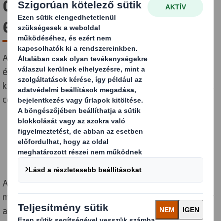
csomagolás a demencia
elleni küzdelemben
A magány leküzdése és a kötődés elősegítése
érdekében a Museum of Brand-szel együttműködve
kifejlesztettünk egy különleges Brand Boxot, melynek
célja a gondozók és a demenciában élők támogatása.
Azáltal, hogy a Brand Box a hagyományos postaláda
méretre igazított könnyedén küldhető postai úton. Így
azokhoz is eljut, akik esetleg nem tudják elhagyni a