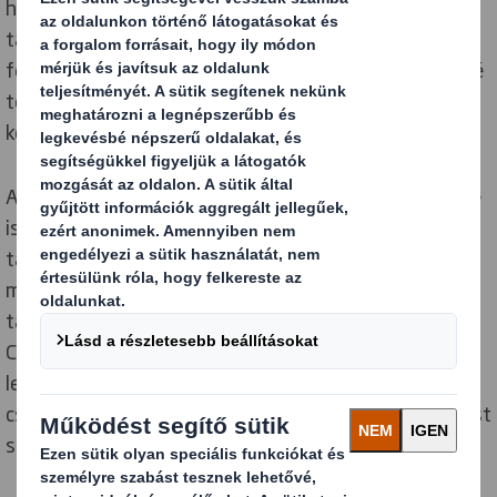
házat. A Brand Box olyan régi, ismert márkákat
tartalmaz majd, amelyek segítik az emlékek
felidézését, pozitív emlékeket idéznek fel, és lehetővé
teszik a gondozók és az általuk gondozottak közötti
kötődést az igazán értékes emlékek révén.
A Brand Boxba kiválasztott tárgyak több érzékszervre
is stimulálóan hatnak, és olyan nagy múltú márkákat
tartalmaznak, mint a Pears Soap, a Kit Kat, valamint a
memória serkentésére tervezett játékokat. Ezek közé
tartozik a Match the Brand Mascot, a War-Time
Cookery és egy tevékenységi útmutató, amely
leírásokat és szórakoztató tényeket tartalmaz a
csomagban lévő tárgyakról, valamint visszaemlékezést
segítő tevékenységötleteket.