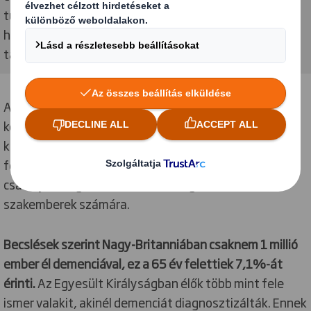
tudják elhagyni otthonukat. A csomag számos nagy
hagyományokkal rendelkező, jól ismert márkát
tartalmaz.
A Brand Boxot a Museum of Brand’s Living Brands
kezdeményezése részeként fejlesztettük ki, amely
kreatív tevékenységeket, lebilincselő alkalmakat és
fejlesztési lehetőségeket kínál a demenciával élők,
családjaik és gondozóik, valamint gondozási
szakemberek számára.
Becslések szerint Nagy-Britanniában csaknem 1 millió
ember él demenciával, ez a 65 év felettiek 7,1%-át
érinti.
Az Egyesült Királyságban élők több mint fele
ismer valakit, akinél demenciát diagnosztizálták. Ennek