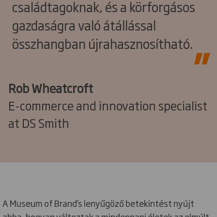
családtagoknak, és a körforgásos
gazdaságra való átállással
összhangban újrahasznosítható.
Rob Wheatcroft
E-commerce and innovation specialist
at DS Smith
A Museum of Brand’s lenyűgöző betekintést nyújt
abba, hogyan változtak a mindennapi életek az elmúlt