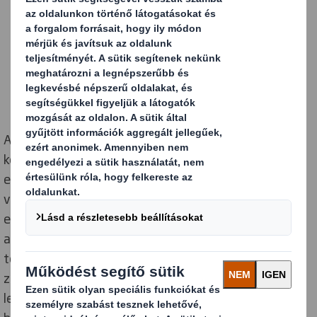
Az újrahasznosítás a DS Smith tevékenységének
középpontjában áll, mely segít vállalati célunk
elérésében: „A csomagolás újraértelmezése a változó
világban”. A Laithwaite's Wine-nal szorosan
együttműködve és újfajta gondolkodásmódot
alkalmazva, a megfelelő csomagolási stratégia által
több mint 1000 tonna karton csomagolást tettünk
zárt láncú, körforgásossá, hogy az alapanyagokat a
lehető leghosszabb ideig tartsuk az ellátási láncban, s