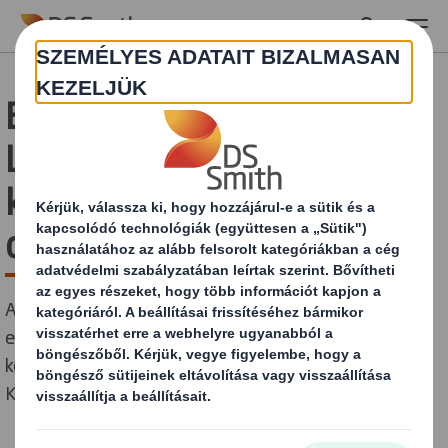
Skip to main content
Esettanulmány:
Laithwaite’s zárt láncú,
körforgásos karton
csomagolása
A Laithwaite's-szal együtt egy teljes mértékben
ellenőrizhető és nyomon követhető zárt láncú,
körforgásos modellt mutattunk be az Egyesült
Királyságban.