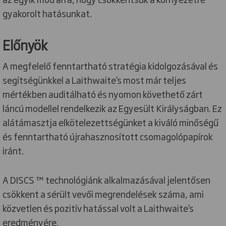
gyakorolt hatásunkat.
Előnyök
A megfelelő fenntartható stratégia kidolgozásával és
segítségünkkel a Laithwaite’s most már teljes
mértékben auditálható és nyomon követhető zárt
láncú modellel rendelkezik az Egyesült Királyságban. Ez
alátámasztja elkötelezettségünket a kiváló minőségű
és fenntartható újrahasznosított csomagolópapírok
iránt.
A DISCS ™ technológiánk alkalmazásával jelentősen
csökkent a sérült vevői megrendelések száma, ami
közvetlen és pozitív hatással volt a Laithwaite’s
eredményére.