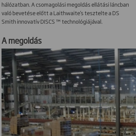
hálózatban. A csomagolási megoldás ellátási láncban
való bevetése előtt a Laithwaite’s tesztelte a DS
Smith innovatív DISCS ™ technológiájával.
A megoldás