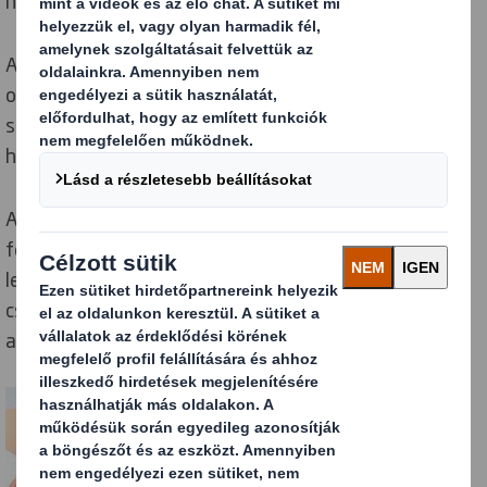
hogy értéküket maximálisan kamatoztassuk.
A Laithwaite’s Wine az Egyesült Királyság első számú
online borvásárlási színtere. Vásárlóik több ezer bor,
szeszes ital és ajándék közül válogathatnak
házhozszállítással.
Az online borkereskedő vállalat osztja a
fenntarthatóságról alkotott véleményünket, ami
lehetővé tette számunkra, hogy a hullámkarton
csomagolásokra zárt láncú modellt vezessünk be az
angliai Gloucester-i disztribúciós központjukon által.