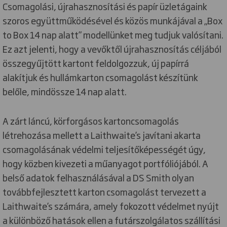
Csomagolási, újrahasznosítási és papír üzletágaink
szoros együttműködésével és közös munkájával a „Box
to Box 14 nap alatt” modellünket meg tudjuk valósítani.
Ez azt jelenti, hogy a vevőktől újrahasznosítás céljából
összegyűjtött kartont feldolgozzuk, új papírrá
alakítjuk és hullámkarton csomagolást készítünk
belőle, mindössze 14 nap alatt.
A zárt láncú, körforgásos kartoncsomagolás
létrehozása mellett a Laithwaite’s javítani akarta
csomagolásának védelmi teljesítőképességét úgy,
hogy közben kivezeti a műanyagot portfóliójából. A
belső adatok felhasználásával a DS Smith olyan
továbbfejlesztett karton csomagolást tervezett a
Laithwaite’s számára, amely fokozott védelmet nyújt
a különböző hatások ellen a futárszolgálatos szállítási