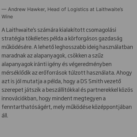
— Andrew Hawker, Head of Logistics at Laithwaite’s
Wine
A Laithwaite’s számára kialakított csomagolási
stratégia tökéletes példa a körforgásos gazdaság
működésére. A lehető leghosszabb ideig használatban
maradnak az alapanyagok, csökken a szűz
alapanyagok iránti igény és végeredményben
mérséklődik az erőforrások túlzott használata. Ahogy
azt is jól mutatja a példa, hogy a DS Smith vezető
szerepet játszik a beszállítókkal és partnerekkel közös
innovációkban, hogy mindent megtegyen a
fenntarthatóságért, mely működése középpontjában
áll.