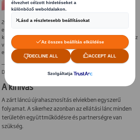
2019-ben a Laithwaite's volt az egyik első partnerünk, aki
elnyerte Closed-Loop Certification tanúsítványukat. A
körforgásos gazdaság előmozdítása létfontosságú az egész
világon a vállalatok számára, a modern fogyasztói
elvárásoknak és igényeinek való megfelelési törekvésben.
— Tom Campbell White, European Strategic
Development Director, DS Smith
A kihívás
A zárt láncú újrahasznosítás elviekben egyszerű
folyamat. A sikerhez azonban az ellátási lánc minden
területén együttműködésre és partnerségre van
szükség.