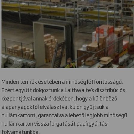
Minden termék esetében a minőség létfontosságú.
Ezért együtt dolgoztunk a Laithwaite’s disztribúciós
központjával annak érdekében, hogy a különböző
alapanyagoktól elválasztva, külön gyűjtsük a
hullámkartont, garantálva a lehető legjobb minőségű
hullámkarton visszaforgatását papírgyártási
folyamatunkba.