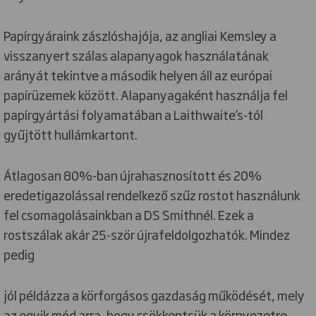
Papírgyáraink zászlóshajója, az angliai Kemsley a
visszanyert szálas alapanyagok használatának
arányát tekintve a második helyen áll az európai
papírüzemek között. Alapanyagaként használja fel
papírgyártási folyamatában a Laithwaite’s-tól
gyűjtött hullámkartont.
Átlagosan 80%-ban újrahasznosított és 20%
eredetigazolással rendelkező szűz rostot használunk
fel csomagolásainkban a DS Smithnél. Ezek a
rostszálak akár 25-ször újrafeldolgozhatók. Mindez
pedig
jól példázza a körforgásos gazdaság működését, mely
az egyik mód arra, hogy csökkentsük a környezetre