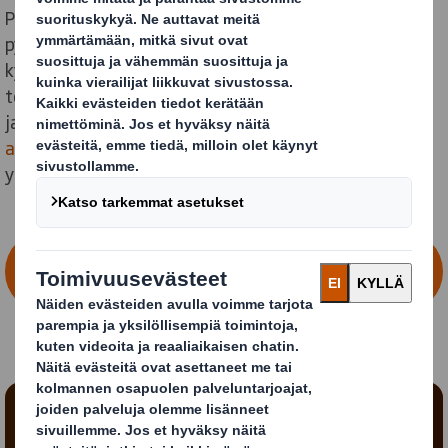
Pakkausinnovaatioiden asiantuntijoina haastamme
pysähtyneisyyden tilan kysymyksillä, joita muut eivät
kysy. Uteliaisuus on voima, joka tehostaa
tekemistämme, herättää näkemään uusia näkökulmia
ja synnyttää inspiroivia ideoita, jotka edistävät
asiakkaidemme liiketoimintaa
ja vaikuttavat
ympäröivään yhteiskuntaan.
OTA MEIHIN YHTEYTTÄ, KUN HALUAT
INNOVATIIVISIA PAKKAUKSIA
Sisältö estetty
Jotta voit nähdä videon, sinun tulee hyväksyä