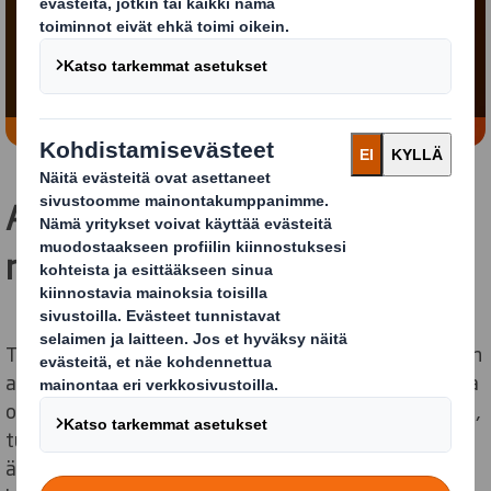
'toiminnalliset' evästeet
Muuta asetuksiani
Autamme asiakkaitamme
nopeammin pidemmälle
Tämän päivän pakkaushaasteet ovat vaativampia kuin
aiemmin. Kun näyttää siltä, että mahdollisuuksien raja
on jo ylittynyt, pitää miettiä miten voi
korvata muovia
,
tuhlata vähemmän, säästää enemmän, työskennellä
älykkäämmin ja toimittaa nopeammin. Nämä ovat