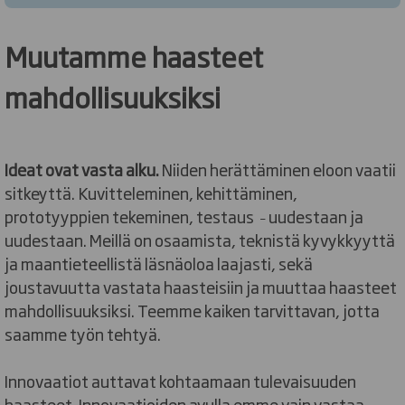
Muutamme haasteet
mahdollisuuksiksi
Ideat ovat vasta alku.
Niiden herättäminen eloon vaatii
sitkeyttä. Kuvitteleminen, kehittäminen,
prototyyppien tekeminen, testaus
uudestaan ja
–
uudestaan. Meillä on osaamista, teknistä kyvykkyyttä
ja maantieteellistä läsnäoloa laajasti, sekä
joustavuutta vastata haasteisiin ja muuttaa haasteet
mahdollisuuksiksi. Teemme kaiken tarvittavan, jotta
saamme työn tehtyä.
Innovaatiot auttavat kohtaamaan tulevaisuuden
haasteet. Innovaatioiden avulla emme vain vastaa