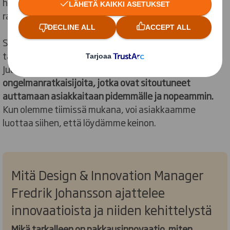
haasteita, joiden vuoksi toimimme. Haasteita, joita
ratkaisemme asiakkaidemme kanssa päivittäin.
Silloin kun jokaisella yksityiskohdalla on merkitystä,
tarvitaan innovatiivinen kumppani, johon voi luottaa.
Juuri sellaisia me olemme.
Intohimoisia
ongelmanratkaisijoita, jotka ovat sitoutuneet
auttamaan asiakkaitaan pidemmälle ja nopeammin.
Kun olemme tiimissä mukana, voi asiakkaamme
luottaa siihen, että löydämme keinon.
Mitä Design & Innovation Manager
Fredrik Johansson ajattelee
innovaatioista ja niiden kehittelystä
Mikä tarkalleen on pakkausinnovaatio, miten