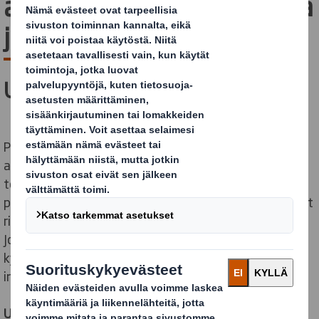
avulla huomisen haasteita
jo nyt
Uteliaisuuden voima
Pakkauksen ei pidä olla muuttumaton. Erilaiset lait ja
asetukset muokkaavat viitekehystä yhä uudelleen,
toimitusketjut puristavat jatkuvasti katteita, ja
pakkauksia käyttävät asiakkaat ja kuluttajat nostavat
rimaa
samalla
planeettamme vaatii yhä parempaa
.
–
Jos aikoo pysyä mukana tai päästä eteenpäin, on
kyettävä muuttumaan. Siksi innovaatiot ja
innovoiminen on meille arkista liiketoimintaa.
Uteliaisuus ei ole vain tapa,
se on asenne.