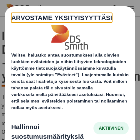
Skip to main content
International Paperin ja
DS Smithin yhdistyminen
– tietoja
yhteistyökumppaneillem
Tiedämme, että International Paperin ja DS Smithin
yhdistyminen johtavaksi kestävän kehityksen
mukaisten pakkausten globaaliksi toimittajaksi voi
synnyttää kysymyksiä yhteistyökumppaneissamme.
Olemme innoissamme tulevaisuudestamme ja