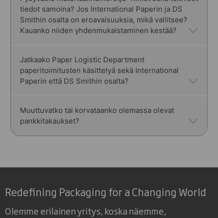
tiedot samoina? Jos International Paperin ja DS
muutoksia tulee, viestimme ja sovimme asiasta
Smithin osalta on eroavaisuuksia, mikä vallitsee?
kanssasi.
Kauanko niiden yhdenmukaistaminen kestää?
Käymme läpi kaikkia materiaaleja ja teknisiä
Jatkaako Paper Logistic Department
paperitoimitusten käsittelyä sekä International
tietoja ja tutkimme tarpeita tehdä muutoksia. Jos
Paperin että DS Smithin osalta?
muutoksia tehdään, keskustelemme kanssasi.
Aikajänne tälle voi vaihdella riippuen muutoksen
vaikutuksesta, eikä meillä ole tällä hetkellä tälle
Tässä vaiheessa toiminnot jatkuvat kuten
Muuttuvatko tai korvataanko olemassa olevat
asetettu aikataulua. Tässä vaiheessa kaikki
pankkitakaukset?
ennenkin. Kerromme kaikista mahdollisista
jatkuu kuten ennenkin.
operatiivisista muutoksista, jos sellaisia tulee,
niin pian kuin mahdollista.
Tarkistamme tämän asian, sekä keskustelemme
tapauskohtaisesti aiheesta.
Redefining Packaging for a Changing World
Olemme erilainen yritys, koska näemme,