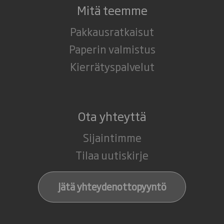
Mitä teemme
Pakkausratkaisut
Paperin valmistus
Kierrätyspalvelut
Ota yhteyttä
Sijaintimme
Tilaa uutiskirje
Jätä yhteydenottopyyntö