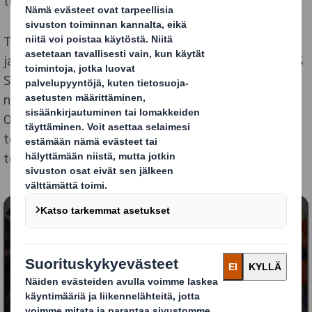
toivomme kumppaneidemmekin olevan.
Toimittajanamme voit odottaa yhteistyömme
jatkuvan normaalisti, niin International Paperin kuin DS
Smithin hankinnan kontaktien kanssa. Yritystemme
nykyiset hankinnat pysyvät toistaiseksi ennallaan.
Olemme sitoutuneet viestimään avoimesti
toimittajiemme kanssa, jos ja kun teemme muutoksia
toimintaan.
Sisältö estetty
Jotta voit nähdä videon, sinun tulee hyväksyä
'toiminnalliset' evästeet
Muuta asetuksiani