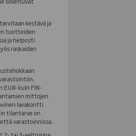
ne soveltuvat
tarvitaan kestävä ja
en tuotteiden
ia ja helposti
myös raskaiden
nustehokkaan
arastointiin.
in EUR- kuin FIN-
 antamien mittojen
hvinen lavakontti
in tilantarve on
että varastoinnissa.
t 2- tai 3-aaltoisina