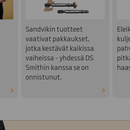
Sandvikin tuotteet
Elei
vaativat pakkaukset,
kulj
jotka kestävät kaikissa
pahv
vaiheissa - yhdessä DS
pitk
Smithin kanssa se on
haas
onnistunut.