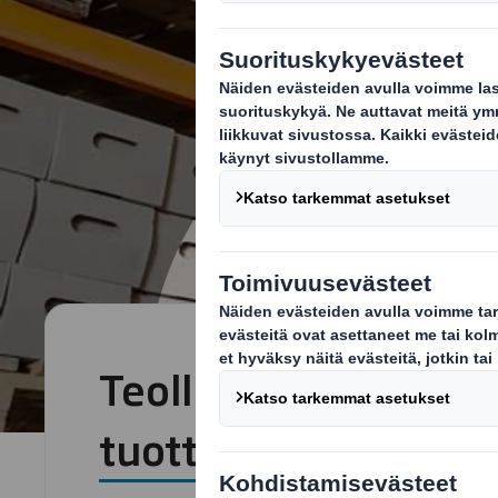
Teollisuuspakkauks
tuotteiden suojaksi