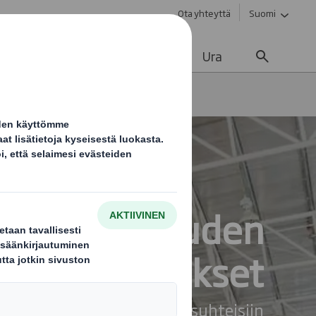
Ota yhteyttä
Suomi
vä kehitys
Ajankohtaista
Ura
akkaukset
Teollisuuden
pahvipakkaukset
ää suojausta vaativiin olosuhteisiin