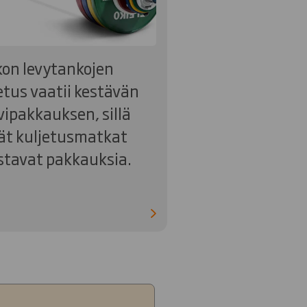
kon levytankojen
etus vaatii kestävän
ipakkauksen, sillä
ät kuljetusmatkat
tavat pakkauksia.