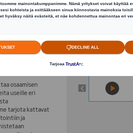
uksen kaikissa
Previous slide
iden ja valmiiden
sa. Tehokas
nen ja
tä onnistuu
uljetuslaatikot,
muut
Avaa video
ttaa osaamisen
ta useille eri
esta
me tarjota kattavat
ointiin ja
lmistetaan