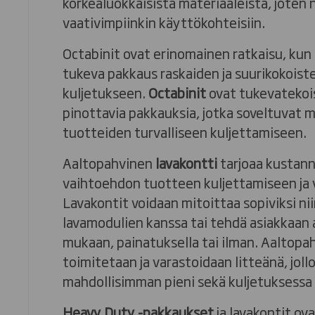
korkealuokkaisista materiaaleista, joten 
vaativimpiinkin käyttökohteisiin.
Octabinit ovat erinomainen ratkaisu, kun 
tukeva pakkaus raskaiden ja suurikokoist
kuljetukseen.
Octabinit
ovat tukevatekois
pinottavia pakkauksia, jotka soveltuvat 
tuotteiden turvalliseen kuljettamiseen.
Aaltopahvinen
lavakontti
tarjoaa kustan
vaihtoehdon tuotteen kuljettamiseen ja v
Lavakontit voidaan mitoittaa sopiviksi ni
lavamodulien kanssa tai tehdä asiakkaan
mukaan, painatuksella tai ilman. Aaltopa
toimitetaan ja varastoidaan litteänä, jollo
mahdollisimman pieni sekä kuljetuksessa 
Heavy Duty -pakkaukset
ja lavakontit ova