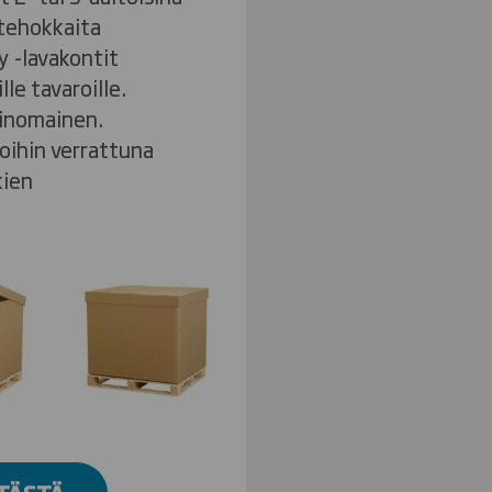
stehokkaita
y -lavakontit
lle tavaroille.
inomainen.
oihin verrattuna
kien