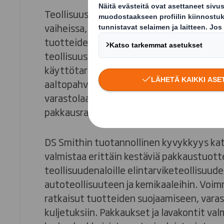
Teollisuuspakkaus tarjoaa suojaa valmist
vaiheissa, kuten varaosien, puolivalmiste
tuotteiden varastoinnissa ja kuljetukses
teollisuuspakkaus on luotettava, turvalli
käyttötarpeiden mukaan räätälöity. Meil
aaltopahvista valmitettavat esimerkiksi k
varastolaatikot, lavakontit, octabinit ja 
pakkausratkaisut.
DS Smithin tuotannollinen kyvykkyys ka
valmistaa erittäin kestäviä pakkaustuottei
teollisuudenaloille elintarviketeollisuud
autoteollisuuteen ja kemikaaleihin. Voim
ratkaisut tuotteiden suojaamiseen, varast
kuljetuksiin. Pakkaukset ja lavakontit va