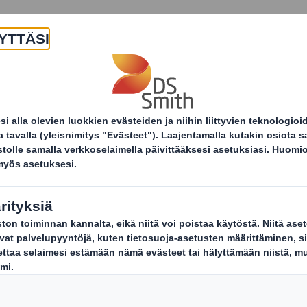
Yritys
Tuotteet ja palvelut
Kestä
Tuotteet
Pakkaukset
Teollisuusp
aalto
Kestäv