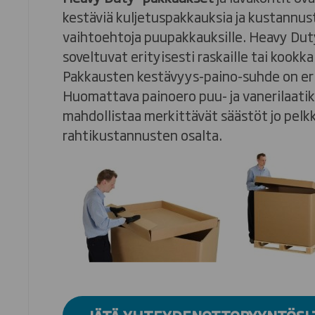
kestäviä kuljetuspakkauksia ja kustannu
vaihtoehtoja puupakkauksille. Heavy Dut
soveltuvat erityisesti raskaille tai kookkai
Pakkausten kestävyys-paino-suhde on er
Huomattava painoero puu- ja vanerilaatik
mahdollistaa merkittävät säästöt jo pelk
rahtikustannusten osalta.