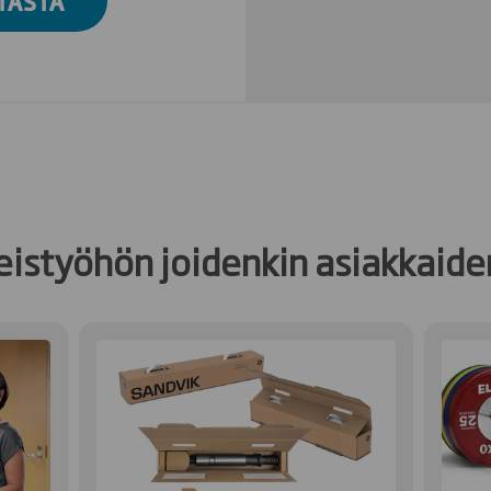
TÄSTÄ
eistyöhön joidenkin asiakkai