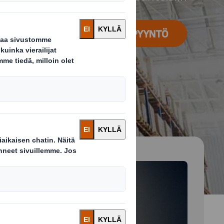
JÄTÄ YHTEYDENOTTOPYYNTÖ
 and next buttons to move between slides. Only the cu