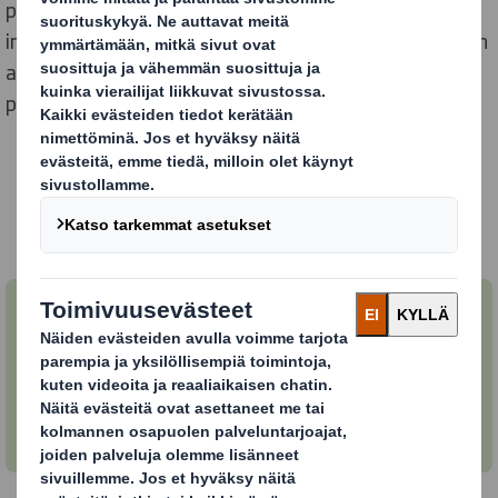
painotekniikoiden ja myymäläpakkausten uusimmat
innovaatiot. Lisäksi kattava pakkauskonejärjestelmien
asiantuntemuksemme auttaa asiakkaitamme
parantamaan liiketoimintansa tehokkuutta.
OTA YHTEYTTÄ JA KYSY LISÄTIETOA!
Kuljetuspakkaukset
DS Smithiltä kuljetuspakkaukset eri tuotteille
ja asiakassegmenteille.