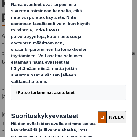
keramiikkatuotteiden
pakkaukset
Aaltopahvipakkausten tuotetta suojaavat
ominaisuudet ovat todistetusti huippuluokkaa
pakattaessa helposti rikkoutuvia tuotteita, kuten lasia
tai keramiikkaa.
Lisäksi pakkaukset mahdollistavat korkealaatuiset
painatusratkaisut, jotka edistävät tuotteen myyntiä
ja tukevat tuotemerkin brändiä.
Jotta lasi- ja keramiikkatuotteiden esillepano olisi
mahdollisimman tehokasta, tuotteiden
näytteillepanossa kannattaa hyödyntää