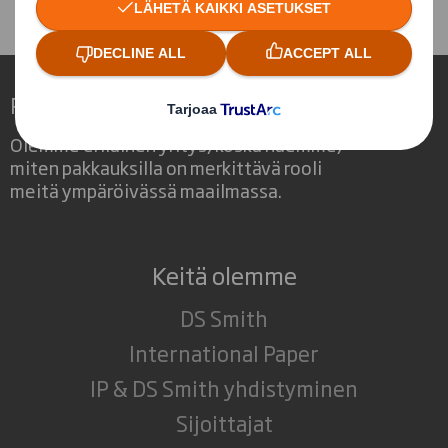
Redefining Packaging for a Changing World
Olemme erilainen yritys, koska näemme,
miten pakkauksilla on merkittävä rooli
meitä ympäröivässä maailmassa.
Keitä olemme
DS Smith
International Paper
IP & DS Smith yhdistyminen
Sijoittajat