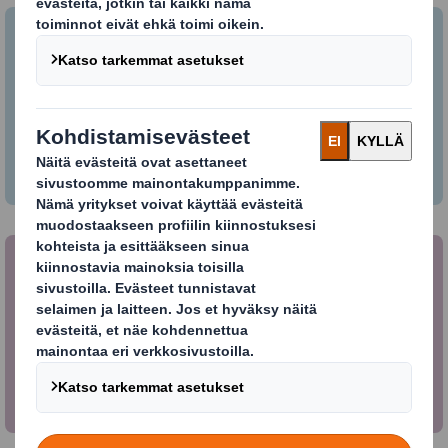
Kuluttajapakkaukset
Tuotteiden tulee erottua kilpailijoiden
tuotteista, sillä noin 70 % ostopäätöksistä
tehdään myymälässä.
Pakkausautomaatio
Pakkaustapahtuman automatisoinnin avulla on
mahdollista lisätä myyntiä, alentaa
kustannuksia ja minimoida riskejä.