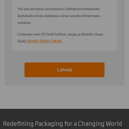
Voit aina peruuttaa suostumuksesi sähköpostiviestintäämme
käyttämällä viestin alalaidassa olevaa unsubscribe/peruutus -
toimintoa.
Lisätietoja miten DS Smith hallitsee, suojaa ja käsittelee tietoja
tämän linkin takaa.
löydät
Lähetä
Redefining Packaging for a Changing World