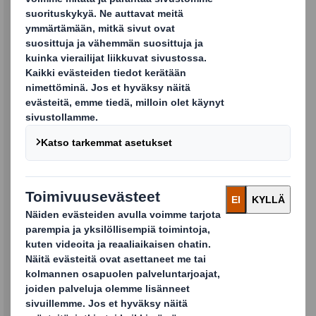
Saat yhä edelleen samaa
hyvää palvelua kuin tähänkin
saakka
Kahden yrityksen toimintojen yhdistyessä
tutut kontaktihenkilösi jatkavat yhteistyötä
kanssasi kaikilla osa-alueilla – asiakassuhteen
hoidosta toimituksiin ja palveluun.
Huolehdimme siitä, että saat meiltä joka
vaiheessa erinomaista palvelua.