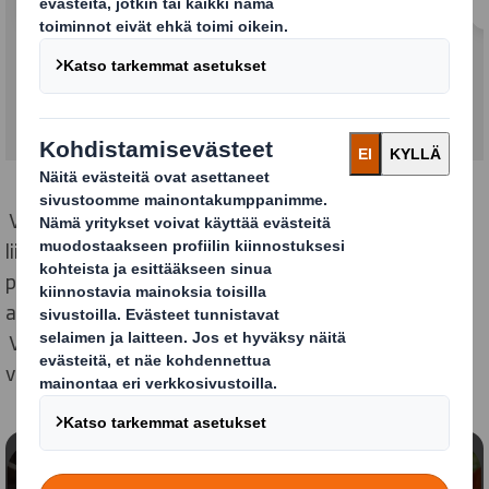
Voit olla varma, että teemme työtä jokapäiväisen
liiketoimintamme ohella yhdistääksemme
prosessimme tehokkaaksi ja virtaviivaiseksi, jotta
asiakkaanamme saatte parhaan mahdollisen hyödyn.
Viestimme kanssanne aiheesta avoimesti, jotta
voimme vastata meille asetettuihin odotuksiin.
Sisältö estetty