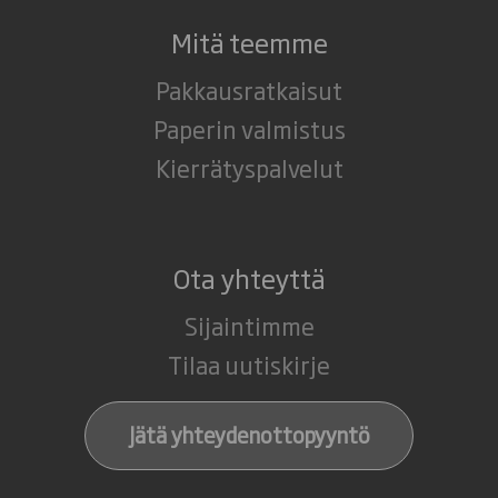
Mitä teemme
Pakkausratkaisut
Paperin valmistus
Kierrätyspalvelut
Ota yhteyttä
Sijaintimme
Tilaa uutiskirje
Jätä yhteydenottopyyntö