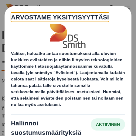
Skip to main content
International Paperin ja
DS Smithin yhdistyminen
– tietoja asiakkaillemme
Mitä voit odottaa yhdistymisemme myötä?
Kahden suuren, International Paperin ja DS Smithin,
yhdistyminen johtavaksi kestävän kehityksen
mukaisten pakkausten globaaliksi toimittajaksi voi
synnyttää kysymyksiä. Haluamme korostaa, että
asiakkaamme ovat meillä aina etusijalla ja