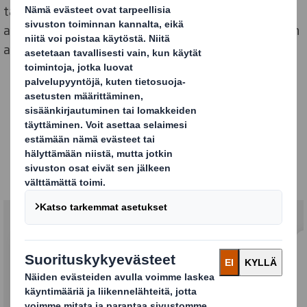
tavoitteenamme on varmistaa erinomaisen
asiakaskokemuksen jatkuminen myös siirtymävaiheen
aikana.
International Paperin
ostettua DS Smithin
odotettavissa on: