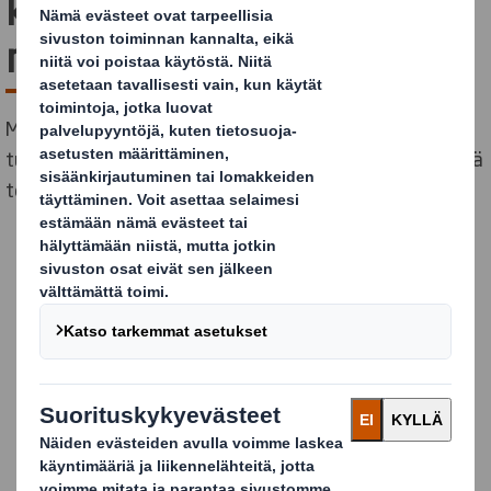
kuljetukseen, erotu
myymälässä
Makeistuotteiden tuoteryhmä on selkeä poikkeus:
tutkimukset osoittavat, että yli 70 % ostopäätöksistä
tehdään hetken mielijohteesta kaupassa.
Pakkaukset, jossa
makeiset tulevat
huomatuksi
Koska esimerkiksi lähes puolet makeisista ostetaan