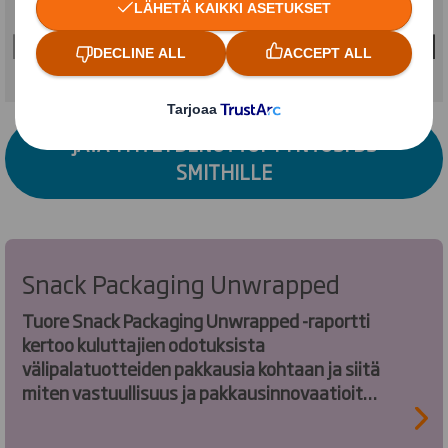
JÄTÄ YHTEYDENOTTOPYYNTÖSI DS
SMITHILLE
Snack Packaging Unwrapped
Tuore Snack Packaging Unwrapped -raportti
kertoo kuluttajien odotuksista
välipalatuotteiden pakkausia kohtaan ja siitä
miten vastuullisuus ja pakkausinnovaatioit
muokkaavat koko kategorian pelikenttää.