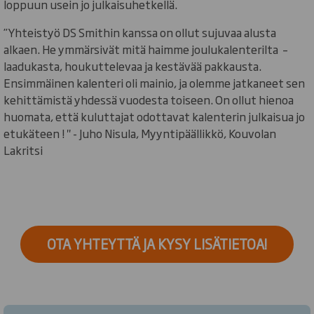
loppuun usein jo julkaisuhetkellä.
”Yhteistyö DS Smithin kanssa on ollut sujuvaa alusta
alkaen. He ymmärsivät mitä haimme joulukalenterilta –
laadukasta, houkuttelevaa ja kestävää pakkausta.
Ensimmäinen kalenteri oli mainio, ja olemme jatkaneet sen
kehittämistä yhdessä vuodesta toiseen. On ollut hienoa
huomata, että kuluttajat odottavat kalenterin julkaisua jo
etukäteen ! " - Juho Nisula, Myyntipäällikkö, Kouvolan
Lakritsi
OTA YHTEYTTÄ JA KYSY LISÄTIETOA!