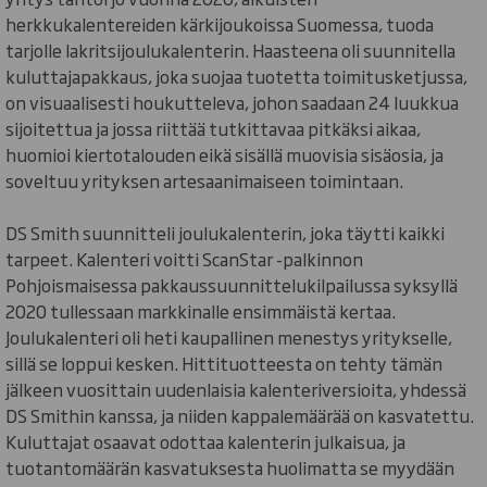
herkkukalentereiden kärkijoukoissa Suomessa, tuoda
tarjolle lakritsijoulukalenterin. Haasteena oli suunnitella
kuluttajapakkaus, joka suojaa tuotetta toimitusketjussa,
on visuaalisesti houkutteleva, johon saadaan 24 luukkua
sijoitettua ja jossa riittää tutkittavaa pitkäksi aikaa,
huomioi kiertotalouden eikä sisällä muovisia sisäosia, ja
soveltuu yrityksen artesaanimaiseen toimintaan.
DS Smith suunnitteli joulukalenterin, joka täytti kaikki
tarpeet. Kalenteri voitti ScanStar -palkinnon
Pohjoismaisessa pakkaussuunnittelukilpailussa syksyllä
2020 tullessaan markkinalle ensimmäistä kertaa.
Joulukalenteri oli heti kaupallinen menestys yritykselle,
sillä se loppui kesken. Hittituotteesta on tehty tämän
jälkeen vuosittain uudenlaisia kalenteriversioita, yhdessä
DS Smithin kanssa, ja niiden kappalemäärää on kasvatettu.
Kuluttajat osaavat odottaa kalenterin julkaisua, ja
tuotantomäärän kasvatuksesta huolimatta se myydään