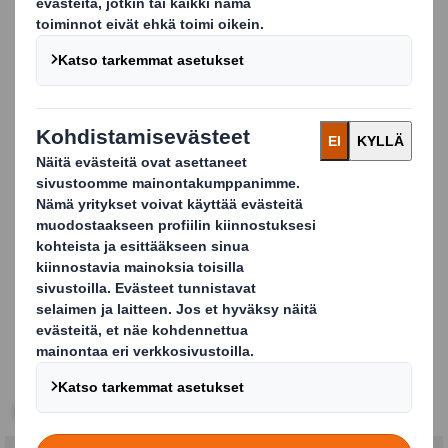
tuotetta ja luo positiivisia kuluttajakokemuksia
vuoden eri aikoina.
Hyllyvalmiit myymäläpakkaukset
lisäävät
makeistuotteiden myyntiä ja saavat tuotteet
kiertämään nopeammin. Tuotevalikoimaamme
sisältyvät erilaiset tuotteiden esillepanoa edistävät
ratkaisut kuten esimerkiksi
myymälälavat,
myyntitelineet,
pöytädisplayt
, ja
myymälämainokset
.
Carousel. Use previous and next buttons to move betw
Avaa kuva