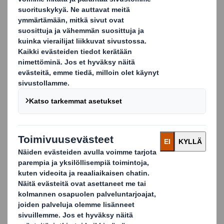
suunnittelematta, esillepanolla on valtava merkitys
ostopäätökseen. Jokainen pakkaus tai myyntiteline,
jossa makeiset laitetaan kuluttajan saataville, kertoo
tuoteesta.
Pakkauksen rooli:
Kiinnittää kuluttajan huomion
Erottaa tuotteen kilpailijoista
Kertoo brändistä
Huomioi koko toimitusketjun
Vaikuttaa ostopäätökseen
Onnistunut pakkaussuunnittelu auttaa tehostamaan
toimintaa, vastaa ulkoisiin pakkaukselle esitettyihin
kauppaketjujen ja viranomaisten vaatimuksiin, suojaa