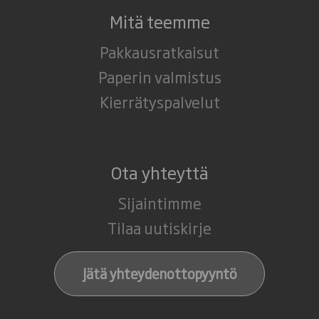
Mitä teemme
Pakkausratkaisut
Paperin valmistus
Kierrätyspalvelut
Ota yhteyttä
Sijaintimme
Tilaa uutiskirje
Jätä yhteydenottopyyntö