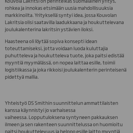
Kouvola Lakritsi on perinteikäs suomalainen yritys,
rohkea ja innokas etsimään uusia mahdollisuuksia
markkinoilta. Yrityksellä syntyi idea, jossa Kouvolan
Lakritsia olisi saatavilla laadukkaana ja houkuttelevana
joulukalenterina lakritsin ystävien iloksi.
Haasteena oli löytää sopiva konsepti idean
toteuttamiseksi, jotta voidaan luoda kuluttajia
puhutteleva ja houkutteleva tuote, joka paitsi edistää
myyntiä myymälässä, on nopea laittaa esille, toimii
logistiikassa ja joka rikkoisi joulukalenterin perinteisenä
pidettyä mallia.
Yhteistyö DS Smithin suunnittelun ammattilaisten
kanssa käynnistyi jo varhaisessa
vaiheessa. Lopputuloksena syntyneen pakkauksen
ilmeen ja sen rakenteen suunnittelussa on huomioitu
paitsi houkuttelevuus ja helppo esille laitto myyntiä