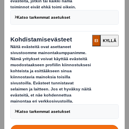
ratkaisujen edut
Maksimoi tuotteen myymälänäkyvyyden
Lisää tuotteen myyntiä
Parantaa tuotteen saatavuutta
Parantaa ostokokemusta
Tukee tuotteen brändiä
Tehokas viestintäväline
Lisäarvoa tuotteelle
Ympäristöystävällinen ja täysin kierrätettävä
Asiakkaamme voivat testata kampanjoitaan edullisesti,
sillä valmistamme myyntitelineitä ja muita
myynninedistämistuotteita myös digipainettuna jopa
yksittäisiä kappaleita, ilman työkalukustannuksia.
Carousel. Use previous and next buttons to move betwe