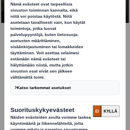
Myyntitelineet ja
myymälälavat
Lattialle sijoitettava myymäläteline tai lavalle
suunniteltu myyntiteline suunnitellaan parantamaan
tuotteesi näkyvyyttä ja tukemaan
markkinointikampanjaasi.
DS Smithin ratkaisut tuotteiden esillepanoon
Suunnitteluyksikkömme tekevät läheistä yhteistyötä