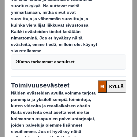
yrityksesi markkinointiosaston kanssa kehittääkseen
innovatiivisia myyntitelineitä ja myymälälavoja
taatakseen tuotteiden maksimaalisen näkyvyyden.
Voimme suunnitella niin yksittäisesti sijoitettavia
myyntitelineitä kuin massaesittelyyn soveltuvia
ratkaisuja.
Tavoitteenamme on kehittää täydellisiä ratkaisuja
esillepanoon. Niiden toteutuksessa keskitytään
tuotteen taustalla olevaan konseptiin. Tämän ansiosta
pystymme kehittämään luovia ja omaperäisiä
esillepanoratkaisuja, joissa yhdistyvät:
Turvallinen kuljetus
Tehokas varastointi
Erinomainen esillepano myymälässä
Aaltopahvisten myyntitelineiden ja display-