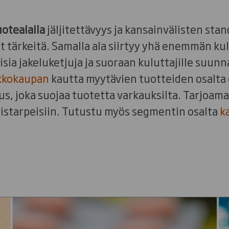
uotealalla
jäljitettävyys ja kansainvälisten sta
tärkeitä. Samalla ala siirtyy yhä enemmän kul
isia jakeluketjuja ja suoraan kuluttajille suun
kkokaupan
kautta myytävien tuotteiden osalta 
us, joka suojaa tuotetta varkauksilta. Tarjoa
yistarpeisiin. Tutustu myös segmentin osalta
ka