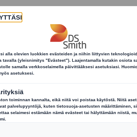
Yritys
Tuotteet ja palvelut
Kestä
Asiakastoimialat
Teollisuus