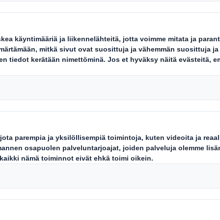
– pakkauksia laajal
aukset ovat yleistyneet viime vuo