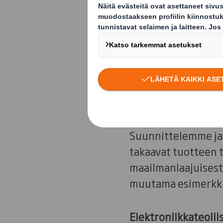
teollisuudessa
vanerin tai met
Tarjoamme kattavan
teollisuudenaloill
pystymme vastaamaa
Suunnittelemme ja 
takaavat tuotteen t
maailmanlaajuisesti
muutama esimerkki
Elektroniikkateolli