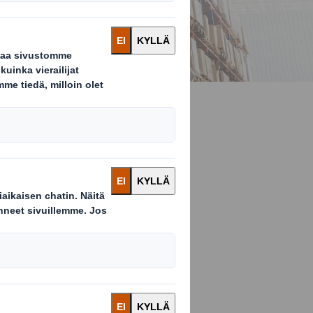
le
sina