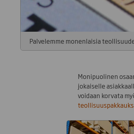
Palvelemme monenlaisia teollisuuden
Monipuolinen osaam
jokaiselle asiakka
voidaan korvata my
teollisuuspakkauksi