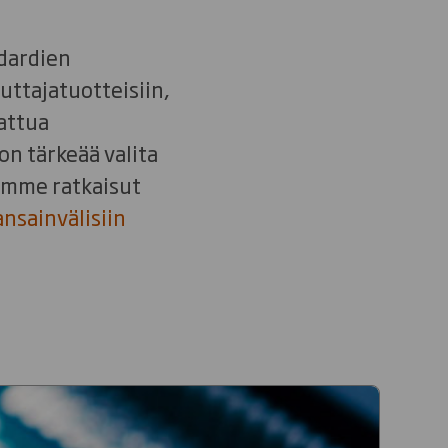
ndardien
uttajatuotteisiin,
nattua
on tärkeää valita
mamme ratkaisut
nsainvälisiin