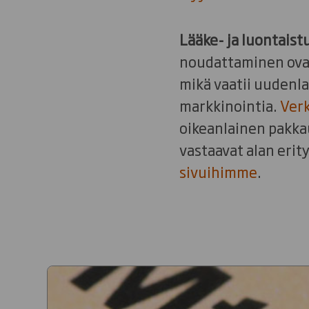
Lääke- ja luontaist
noudattaminen ovat 
mikä vaatii uudenla
markkinointia.
Ver
oikeanlainen pakka
vastaavat alan erit
sivuihimme
.