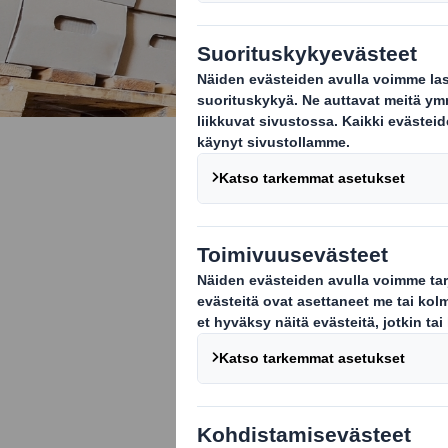
Teollisuus 
toimialalle
Aaltopahvipakk