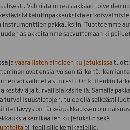
aalisesti. Valmistamme asiakkaan toiveiden m
estävistä kaiutinpakkauksista erikoisvalmistei
n instrumenttien pakkauksiin. Tuotteemme aut
isuuden asiakkaitamme saavuttamaan kilpailue
ssa
ja
vaarallisten aineiden kuljetuksissa
tuott
ettaminen ovat ensiarvoisen tärkeitä. Kemiant
nen voi vaihdella suuresti. On kuitenkin tärke
a kestäviä ja turvallisia käsitellä. Samalla pa
 turvallisuustietojen, tulee olla selkeästi luett
jäljitettävyys on tärkeä pakkauksen ominaisu
akkauksia kemikaalien kuljetuksiin sekä
uotteita
ei-teollisille kemikaaleille.