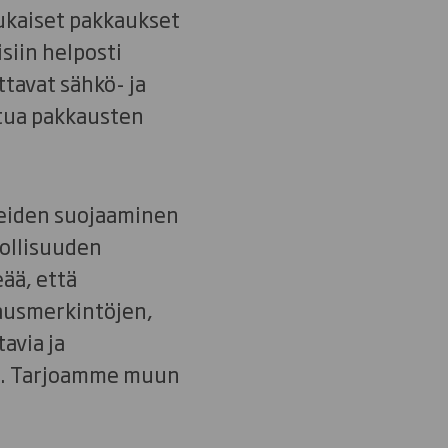
ukaiset pakkaukset
siin helposti
tavat sähkö- ja
tua pakkausten
eiden suojaaminen
eollisuuden
ää, että
kkausmerkintöjen,
avia ja
us. Tarjoamme muun