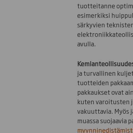
tuotteitanne optim
esimerkiksi huippuk
särkyvien tekniste
elektroniikkateoll
avulla.
Kemianteollisuude
ja turvallinen kulj
tuotteiden pakkaami
pakkaukset ovat ain
kuten varoitusten ja
vakuuttavia. Myös 
muassa suojaavia p
myynninedistämist