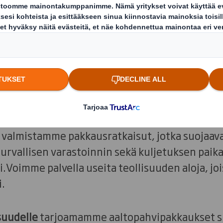
, jossa niitä käytetään esimerkiksi
allin sijaan.
 valikoiman laadukkaita pakkausratkaisuja eri
e. Pitkä kokemuksemme ja osaavat suunnittelij
n asiakkaidemme korkeisiin vaatimuksiin.
valmistamme pakkausratkaisut, jotka suojaavat
urvallisen varastoinnin sekä kuljetuksen paikal
.Voimme palvella useita teollisuuden aloja, jois
.
suudelle
tarjoamamme aaltopahvipakkaukset s