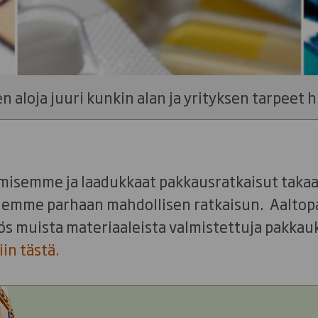
 aloja juuri kunkin alan ja yrityksen tarpeet 
isemme ja laadukkaat pakkausratkaisut takaa
allemme parhaan mahdollisen ratkaisun. Aaltop
ös muista materiaaleista valmistettuja pakkau
in tästä.