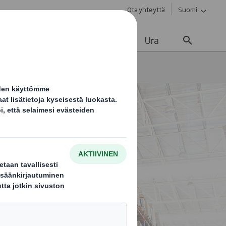
Ota yhteyttä
Suomi
vä kehitys
Ajankohtaista
Ura