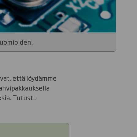
huomioiden.
vat, että löydämme
ahvipakkauksella
ksia. Tutustu