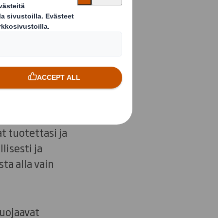
 muovin,
amme takaavat, että
 tuotettasi ja
lisesti ja
ta alla vain
uojaavat