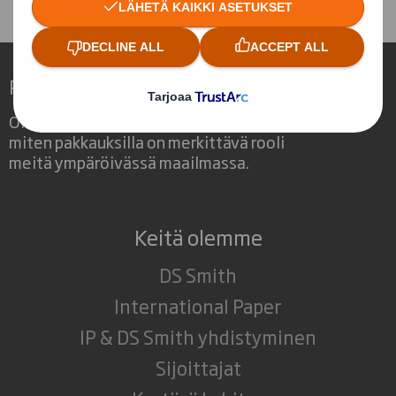
Redefining Packaging for a Changing World
Olemme erilainen yritys, koska näemme,
miten pakkauksilla on merkittävä rooli
meitä ympäröivässä maailmassa.
Keitä olemme
DS Smith
International Paper
IP & DS Smith yhdistyminen
Sijoittajat