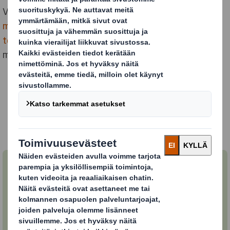
Valmistamme
hyllyvalmiita pakkauksia
ja
myymälämateriaaleja
sekä
kuljetus-
ja
teollisuuspakkauksia
, jotka täyttävät tämän
markkina-alueen tuotteiden yksilölliset vaatimukset.
OTA YHTEYTTÄ JA KYSY LISÄTIETOA!
Hyllyvalmiit myymäläpakkaukset
Hyllyvalmiilla myymäläpakkauksella lisää
myyntiä