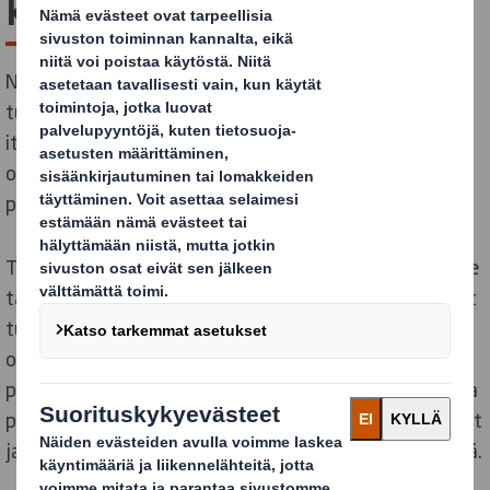
kalusteet
Nykyään valtaosa kuluttajista ostaa laitteensa,
tuotteensa ja osittain myös huonekalunsa suurista
itsepalvelumyymälöistä, joten viimeisteltyjen,
ostopäätökseen kannustavien ja innovatiivisten
pakkausten merkitys on kasvanut erittäin suureksi.
Tällä tuotesegmentillä käytettävien pakkausten tulee
täyttää korkeat suorituskykyvaatimukset, sillä monet
tuotteet ovat painavia, ja lisäksi niiden pakkaaminen
on usein haastavaa. Monissa tapauksissa sopivin
pakkausratkaisu saadaan aikaan yhdistämällä erilaisia
pakkausmateriaaleja. Selkeät tuotteen tunnistetiedot
ja helppolukuiset käyttöohjeet ovat oleellisen tärkeitä.