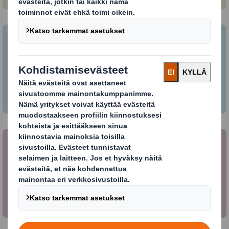
Kuljetuspakkaukset
DS Smithiltä kuljetuspakkaukset eri tuotteille
ja asiakassegmenteille.
Myyntitelineet ja myymälälavat
Paranna myymälänäkyvyyttä ja kasvata
myyntiä.