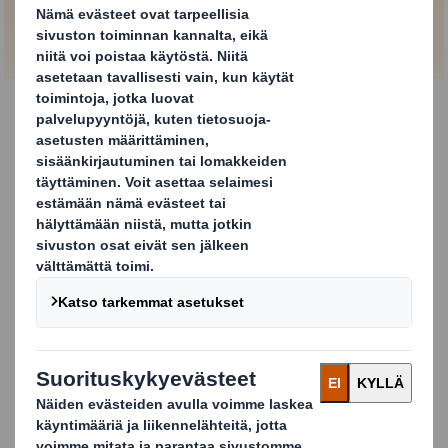
OTA YHTEYTTÄ JA KYSY LISÄÄ
Parannettu
asiakaskokemus
DS Smith Design Wrap on innovatiivinen
pakkausratkaisu, joka on suunniteltu vastaamaan
vähittäiskaupan tarpeisiin, toimimaan optimaalisesti
logistiikassa ja parantamaan asiakaskokemusta. Koska
pakkauksen näkyvällä puolella ei ole perforointeja,
varmistaa se, että pakkauksen etupuoli on siististi
esillä asiakkaalle, kun pakkaus avataan myyntipisteessä.
Tuotteiden lavaus on mahdollista eri tavoilla logistiikan