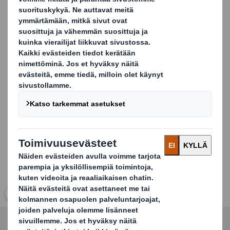
optimoimiseksi.
Ei perforointeja etupuolella
Ei riskiä etupuolen repeämisestä
Helppo avata ja laittaa esille
Minimoitu materiaalin käyttö
Carousel. Use previous and next buttons to move betwe
Avaa kuva