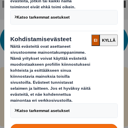
JÄTÄ YHTEYDENOTTOPYYNTÖSI
HALUTESSASI TIETÄÄ LISÄÄ DS SMITH
DESIGN WRAPISTA
Ratkomme innovaatioiden avulla
huomisen haasteita jo nyt
Teemme sen kehittämällä tuotteita ja
palveluita, joita muuttuva maailma tarvitsee