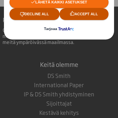
Redefining Packaging for a Changing World
Olemme erilainen yritys, koska näemme,
miten pakkauksilla on merkittävä rooli
meitä ympäröivässä maailmassa.
Keitä olemme
DS Smith
International Paper
IP & DS Smith yhdistyminen
Sijoittajat
Kestävä kehitys