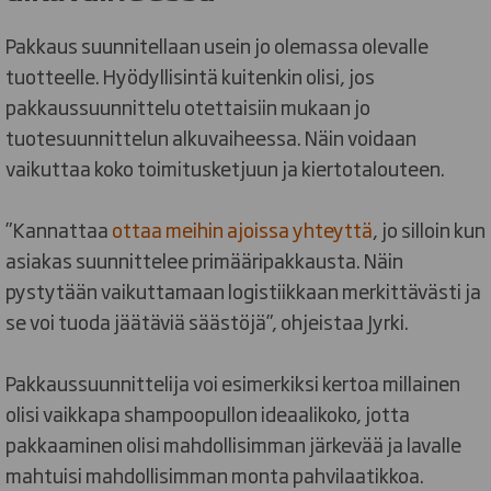
Pakkaus suunnitellaan usein jo olemassa olevalle
tuotteelle. Hyödyllisintä kuitenkin olisi, jos
pakkaussuunnittelu otettaisiin mukaan jo
tuotesuunnittelun alkuvaiheessa. Näin voidaan
vaikuttaa koko toimitusketjuun ja kiertotalouteen.
”Kannattaa
ottaa meihin ajoissa yhteyttä
, jo silloin kun
asiakas suunnittelee primääripakkausta. Näin
pystytään vaikuttamaan logistiikkaan merkittävästi ja
se voi tuoda jäätäviä säästöjä”, ohjeistaa Jyrki.
Pakkaussuunnittelija voi esimerkiksi kertoa millainen
olisi vaikkapa shampoopullon ideaalikoko, jotta
pakkaaminen olisi mahdollisimman järkevää ja lavalle
mahtuisi mahdollisimman monta pahvilaatikkoa.