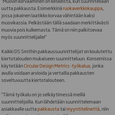
”Muovin korvaaminen on keskeistä, kun suunnitellaan
uutta pakkausta. Esimerkkinä
ruokaverkkokauppa
,
jossa jokainen laatikko korvaa vähintään kaksi
muovikassia. Pelkästään tällä saadaan merkittävästi
muovia pois kulkemasta. Tämä on niin palkitsevaa
myös suunnittelijalle!”
Kaikki DS Smithin pakkaussuunnittelijat on koulutettu
kiertotalouden mukaiseen suunnitteluun. Konsernissa
käytetään
Circular Design Metrics -työkalua
, jonka
avulla voidaan arvioida ja vertailla pakkausten
soveltuvuutta kiertotalouteen.
”Tämä työkalu on jo selkäytimessä meillä
suunnittelijoilla. Kun lähdetään suunnittelemaan
asiakkaalle uutta
pakkausta
tai
myyntitelinettä
, niin