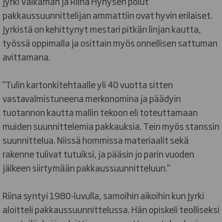
Jyrki Valkaman ja Riina Hynysen polut
pakkaussuunnittelijan ammattiin ovat hyvin erilaiset.
Jyrkistä on kehittynyt mestari pitkän linjan kautta,
työssä oppimalla ja osittain myös onnellisen sattuman
avittamana.
”Tulin kartonkitehtaalle yli 40 vuotta sitten
vastavalmistuneena merkonomina ja päädyin
tuotannon kautta mallin tekoon eli toteuttamaan
muiden suunnittelemia pakkauksia. Tein myös stanssin
suunnittelua. Niissä hommissa materiaalit sekä
rakenne tulivat tutuiksi, ja pääsin jo parin vuoden
jälkeen siirtymään pakkaussuunnitteluun.”
Riina syntyi 1980-luvulla, samoihin aikoihin kun Jyrki
aloitteli pakkaussuunnittelussa. Hän opiskeli teolliseksi