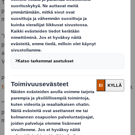
Tampereen Lielahdessa. Se on kotipesä, jossa
pakkaussuunnittelun innovaatiot kumpuavat
muualtakin kuin inspiraatiosta.
”Kyllä ne parhaat innovaatiot on kehitelty tässä arjen
pyörteissä, tiiviissä yhteistyössä myynnin,
asiakkaiden ja tuotannon kanssa”, kertoo Jyrki
Valkama.
Pakkaussuunnittelijan työ lähtee liikkeelle
asiakkaan
tarpeesta
ja tuotteen markkinatilanteen tutkimisesta.
”Tuotteen lisäksi pitää selvittää, mihin tarkoitukseen
pakkaus suunnitellaan ja koko ketju, jossa on valtava
määrä liikkuvia osia.”