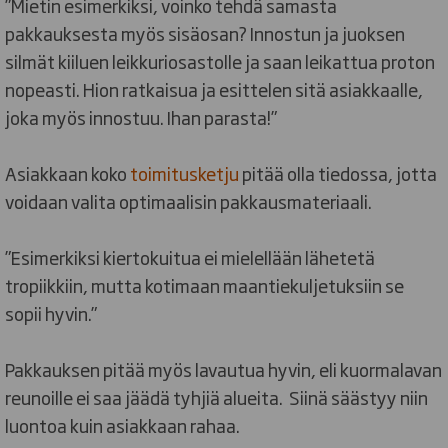
”Mietin esimerkiksi, voinko tehdä samasta
pakkauksesta myös sisäosan? Innostun ja juoksen
silmät kiiluen leikkuriosastolle ja saan leikattua proton
nopeasti. Hion ratkaisua ja esittelen sitä asiakkaalle,
joka myös innostuu. Ihan parasta!”
Asiakkaan koko
toimitusketju
pitää olla tiedossa, jotta
voidaan valita optimaalisin pakkausmateriaali.
”Esimerkiksi kiertokuitua ei mielellään lähetetä
tropiikkiin, mutta kotimaan maantiekuljetuksiin se
sopii hyvin.”
Pakkauksen pitää myös lavautua hyvin, eli kuormalavan
reunoille ei saa jäädä tyhjiä alueita. Siinä säästyy niin
luontoa kuin asiakkaan rahaa.