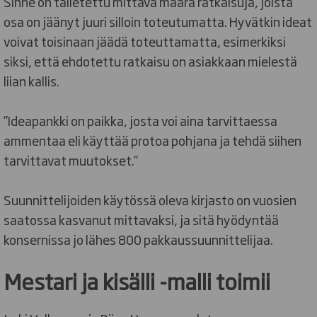
Sinne on talletettu mittava määrä ratkaisuja, joista
osa on jäänyt juuri silloin toteutumatta. Hyvätkin ideat
voivat toisinaan jäädä toteuttamatta, esimerkiksi
siksi, että ehdotettu ratkaisu on asiakkaan mielestä
liian kallis.
”Ideapankki on paikka, josta voi aina tarvittaessa
ammentaa eli käyttää protoa pohjana ja tehdä siihen
tarvittavat muutokset.”
Suunnittelijoiden käytössä oleva kirjasto on vuosien
saatossa kasvanut mittavaksi, ja sitä hyödyntää
konsernissa jo lähes 800 pakkaussuunnittelijaa.
Mestari ja kisälli -malli toimii