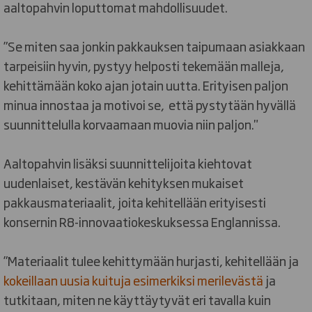
aaltopahvin loputtomat mahdollisuudet.
”Se miten saa jonkin pakkauksen taipumaan asiakkaan
tarpeisiin hyvin, pystyy helposti tekemään malleja,
kehittämään koko ajan jotain uutta. Erityisen paljon
minua innostaa ja motivoi se, että pystytään hyvällä
suunnittelulla korvaamaan muovia niin paljon."
Aaltopahvin lisäksi suunnittelijoita kiehtovat
uudenlaiset, kestävän kehityksen mukaiset
pakkausmateriaalit, joita kehitellään erityisesti
konsernin R8-innovaatiokeskuksessa Englannissa.
”Materiaalit tulee kehittymään hurjasti, kehitellään ja
kokeillaan uusia kuituja esimerkiksi merilevästä
ja
tutkitaan, miten ne käyttäytyvät eri tavalla kuin