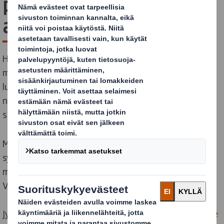
pakkaussuunnittelun
ammattilaisten työssä
Hyvin suunniteltu pakkaus suojaa tuotteen tukevasti,
mutta se ei riitä. Pakkauksen pitää myös säästää sekä
luontoa että rahaa, tuoda asiakkaan brändi
näyttävästi esiin ja usein vielä miellyttää kuluttajan
silmää.
Miten tällaiset parhaat mahdolliset pakkaukset
syntyvät? Vastaus löytyy kurkistamalla DS Smithin
maineikkaiden pakkaussuunnittelijoiden Jyrki
Valkaman ja Riina Hynysen arkeen.
Jyrkin ja Riinan luovan työn keskus on
PackRight Centre