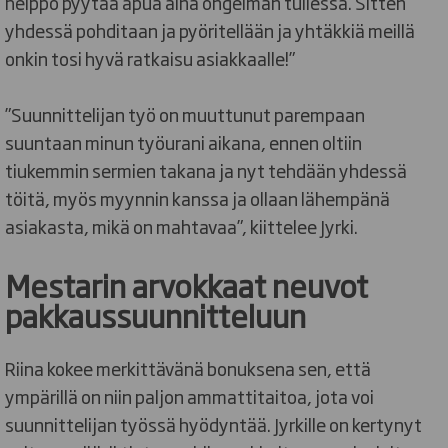
helppo pyytää apua aina ongelman tullessa. Sitten
yhdessä pohditaan ja pyöritellään ja yhtäkkiä meillä
onkin tosi hyvä ratkaisu asiakkaalle!”
”Suunnittelijan työ on muuttunut parempaan
suuntaan minun työurani aikana, ennen oltiin
tiukemmin sermien takana ja nyt tehdään yhdessä
töitä, myös myynnin kanssa ja ollaan lähempänä
asiakasta, mikä on mahtavaa”, kiittelee Jyrki.
Mestarin arvokkaat neuvot
pakkaussuunnitteluun
Riina kokee merkittävänä bonuksena sen, että
ympärillä on niin paljon ammattitaitoa, jota voi
suunnittelijan työssä hyödyntää. Jyrkille on kertynyt