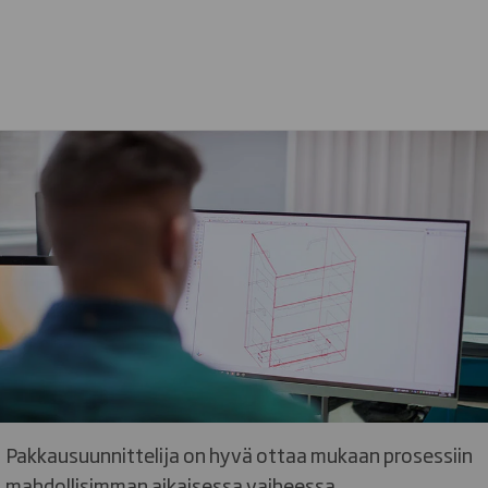
Pakkausuunnittelija on hyvä ottaa mukaan prosessiin
mahdollisimman aikaisessa vaiheessa.