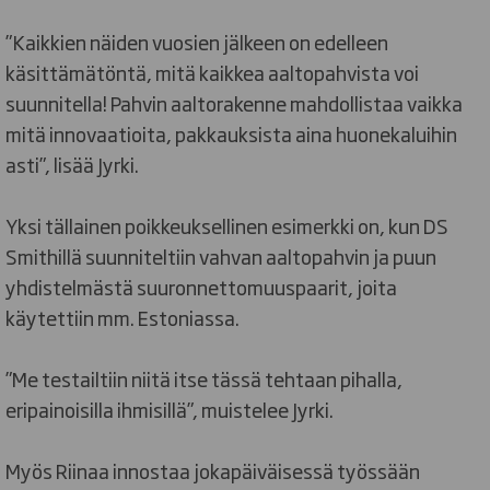
”Kaikkien näiden vuosien jälkeen on edelleen
käsittämätöntä, mitä kaikkea aaltopahvista voi
suunnitella! Pahvin aaltorakenne mahdollistaa vaikka
mitä innovaatioita, pakkauksista aina huonekaluihin
asti”, lisää Jyrki.
Yksi tällainen poikkeuksellinen esimerkki on, kun DS
Smithillä suunniteltiin vahvan aaltopahvin ja puun
yhdistelmästä suuronnettomuuspaarit, joita
käytettiin mm. Estoniassa.
”Me testailtiin niitä itse tässä tehtaan pihalla,
eripainoisilla ihmisillä”, muistelee Jyrki.
Myös Riinaa innostaa jokapäiväisessä työssään