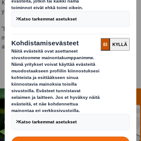
Kysymys on aina pitkästä prosessista, joka tehdään
yhdessä asiakkaan kanssa.
”Pitää tutustua aina hyvin asiakkaan käytäntöön ja
miettiä, miten se meidän innovaatio ratkaisee
asiakkaan ongelman. ”