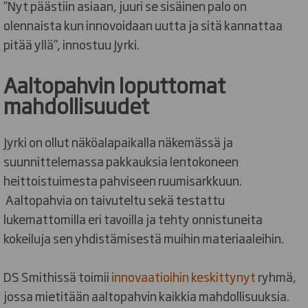
”Nyt päästiin asiaan, juuri se sisäinen palo on
olennaista kun innovoidaan uutta ja sitä kannattaa
pitää yllä”, innostuu Jyrki.
Aaltopahvin loputtomat
mahdollisuudet
Jyrki on ollut näköalapaikalla näkemässä ja
suunnittelemassa pakkauksia lentokoneen
heittoistuimesta pahviseen ruumisarkkuun.
Aaltopahvia on taivuteltu sekä testattu
lukemattomilla eri tavoilla ja tehty onnistuneita
kokeiluja sen yhdistämisestä muihin materiaaleihin.
DS Smithissä toimii
innovaatioihin keskittynyt
ryhmä,
jossa mietitään aaltopahvin kaikkia mahdollisuuksia.