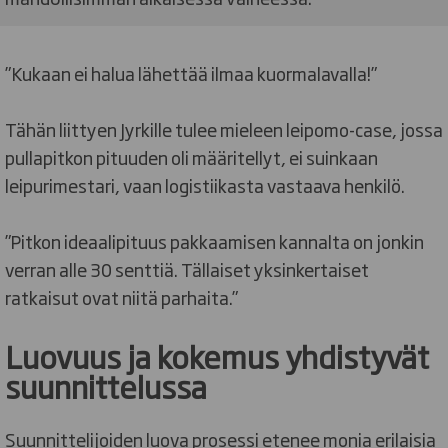
”Kukaan ei halua lähettää ilmaa kuormalavalla!”
Tähän liittyen Jyrkille tulee mieleen leipomo-case, jossa
pullapitkon pituuden oli määritellyt, ei suinkaan
leipurimestari, vaan logistiikasta vastaava henkilö.
”Pitkon ideaalipituus pakkaamisen kannalta on jonkin
verran alle 30 senttiä. Tällaiset yksinkertaiset
ratkaisut ovat niitä parhaita.”
Luovuus ja kokemus yhdistyvät
suunnittelussa
Suunnittelijoiden luova prosessi etenee monia erilaisia