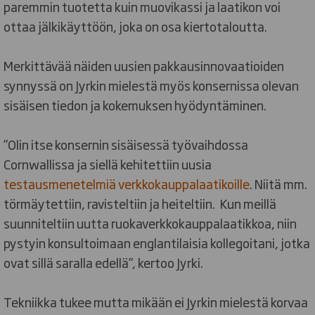
paremmin tuotetta kuin muovikassi ja laatikon voi
ottaa jälkikäyttöön, joka on osa kiertotaloutta.
Merkittävää näiden uusien pakkausinnovaatioiden
synnyssä on Jyrkin mielestä myös konsernissa olevan
sisäisen tiedon ja kokemuksen hyödyntäminen.
”Olin itse konsernin sisäisessä työvaihdossa
Cornwallissa ja siellä kehitettiin uusia
testausmenetelmiä verkkokauppalaatikoille
. Niitä mm.
törmäytettiin, ravisteltiin ja heiteltiin. Kun meillä
suunniteltiin uutta ruokaverkkokauppalaatikkoa, niin
pystyin konsultoimaan englantilaisia kollegoitani, jotka
ovat sillä saralla edellä”, kertoo Jyrki.
Tekniikka tukee mutta mikään ei Jyrkin mielestä korvaa