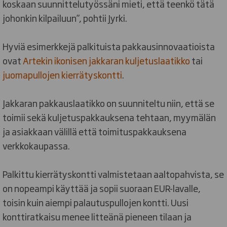
koskaan suunnittelutyössäni mieti, että teenkö tätä
johonkin kilpailuun”, pohtii Jyrki.
Hyviä esimerkkejä palkituista pakkausinnovaatioista
ovat
Artekin ikonisen jakkaran kuljetuslaatikko
tai
juomapullojen kierrätyskontti
.
Jakkaran pakkauslaatikko on suunniteltu niin, että se
toimii sekä kuljetuspakkauksena tehtaan, myymälän
ja asiakkaan välillä että toimituspakkauksena
verkkokaupassa.
Palkittu kierrätyskontti valmistetaan aaltopahvista, se
on nopeampi käyttää ja sopii suoraan EUR-lavalle,
toisin kuin aiempi palautuspullojen kontti. Uusi
konttiratkaisu menee litteänä pieneen tilaan ja