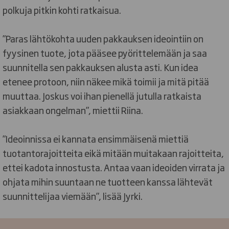
polkuja pitkin kohti ratkaisua.
”Paras lähtökohta uuden pakkauksen ideointiin on
fyysinen tuote, jota pääsee pyörittelemään ja saa
suunnitella sen pakkauksen alusta asti. Kun idea
etenee protoon, niin näkee mikä toimii ja mitä pitää
muuttaa. Joskus voi ihan pienellä jutulla ratkaista
asiakkaan ongelman”, miettii Riina.
”Ideoinnissa ei kannata ensimmäisenä miettiä
tuotantorajoitteita eikä mitään muitakaan rajoitteita,
ettei kadota innostusta. Antaa vaan ideoiden virrata ja
ohjata mihin suuntaan ne tuotteen kanssa lähtevät
suunnittelijaa viemään”, lisää Jyrki.