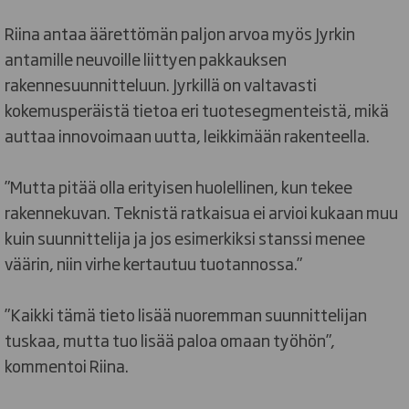
Riina antaa äärettömän paljon arvoa myös Jyrkin
antamille neuvoille liittyen pakkauksen
rakennesuunnitteluun. Jyrkillä on valtavasti
kokemusperäistä tietoa eri tuotesegmenteistä, mikä
auttaa innovoimaan uutta, leikkimään rakenteella.
”Mutta pitää olla erityisen huolellinen, kun tekee
rakennekuvan. Teknistä ratkaisua ei arvioi kukaan muu
kuin suunnittelija ja jos esimerkiksi stanssi menee
väärin, niin virhe kertautuu tuotannossa.”
”Kaikki tämä tieto lisää nuoremman suunnittelijan
tuskaa, mutta tuo lisää paloa omaan työhön”,
kommentoi Riina.