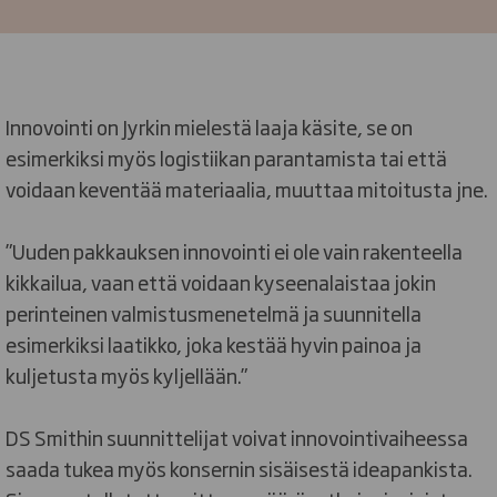
Innovointi on Jyrkin mielestä laaja käsite, se on
esimerkiksi myös logistiikan parantamista tai että
voidaan keventää materiaalia, muuttaa mitoitusta jne.
”Uuden pakkauksen innovointi ei ole vain rakenteella
kikkailua, vaan että voidaan kyseenalaistaa jokin
perinteinen valmistusmenetelmä ja suunnitella
esimerkiksi laatikko, joka kestää hyvin painoa ja
kuljetusta myös kyljellään.”
DS Smithin suunnittelijat voivat innovointivaiheessa
saada tukea myös konsernin sisäisestä ideapankista.