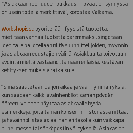
”Asiakkaan rooli uuden pakkausinnovaation synnyssä
on usein todella merkittävä”, korostaa Valkama.
Workshopissa
pyöritellään fyysistä tuotetta,
mietitään vanhaa tuotetta paremmaksi, singotaan
ideoita ja pallotellaan niitä suunnittelijoiden, myynnin
ja asiakkaan edustajien välillä. Asiakkaalta toivotaan
avointa mieltä vastaanottamaan erilaisia, kestävän
kehityksen mukaisia ratkaisuja.
”Siinä säästetään paljon aikaa ja väärinymmärryksiä,
kun saadaan kaikki avainhenkilöt saman pöydän
ääreen. Voidaan näyttää asiakkaalle hyviä
esimerkkejä, joita tämän konsernin historiassa riittää,
ja havainnollistaa asiaa ihan eri tasolla kuin vaikkapa
puhelimessa tai sähköpostin välityksellä. Asiakas on