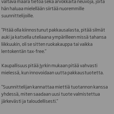
valtava määrä tietoa sekä arvokkaita neuvoja, joita
hän haluaa mielellään siirtää nuoremmille
suunnittelijoille.
”Pitää olla kiinnostunut pakkausalasta, pitää silmät
auki ja katsella uteliaana ympärilleen missä tahansa
liikkuukin, oli se sitten ruokakauppa tai vaikka
lentokentän tax-free.”
Kaupallisuus pitää Jyrkin mukaan pitää vahvasti
mielessä, kun innovoidaan uutta pakkaustuotetta.
”Suunnittelijan kannattaa miettiä tuotannon kanssa
yhdessä, miten saadaan uusi tuote valmistettua
järkevästi ja taloudellisesti.”