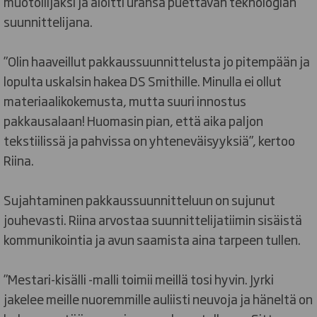
muotoilijaksi ja aloitti uransa puettavan teknologian
suunnittelijana.
”Olin haaveillut pakkaussuunnittelusta jo pitempään ja
lopulta uskalsin hakea DS Smithille. Minulla ei ollut
materiaalikokemusta, mutta suuri innostus
pakkausalaan! Huomasin pian, että aika paljon
tekstiilissä ja pahvissa on yhteneväisyyksiä”, kertoo
Riina.
Sujahtaminen pakkaussuunnitteluun on sujunut
jouhevasti. Riina arvostaa suunnittelijatiimin sisäistä
kommunikointia ja avun saamista aina tarpeen tullen.
”Mestari-kisälli -malli toimii meillä tosi hyvin. Jyrki
jakelee meille nuoremmille auliisti neuvoja ja häneltä on