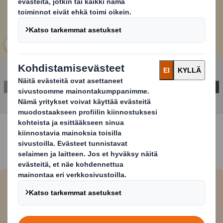
Avaa kuva
JÄTÄ YHTEYDENOTTOPYYNTÖSI
Tutustu tarjontaamme
juomateollisuudelle