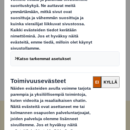
kuljetuksen aikaisen optimaalisen täyttöasteen.
DS Smith Safe Tray -pakkausratkaisu on sovellettavissa
moniin eri kokoihin, mikä tekee siitä sopivan monille
tuotekategorioille. Erityisen hyvin se sopii erilaisille
purkeille ja tölkeille, mutta toisaalta se on
käyttökelpoinen myös leipotuotteille ja monille muille
kategorioille. Safe Trayn muodostus on mahdollista
integroida olemassa olevien pakkauslinjojen kanssa
ilman erityisiä säätöjä.
Onko mielessäsi tuote, jolle olisit kiinnostunut DS Smith
Safe Tray -ratkaisusta? Ota meihin yhteyttä ja jutellaan
lisää
Carousel. Use previous and next buttons to move betwe