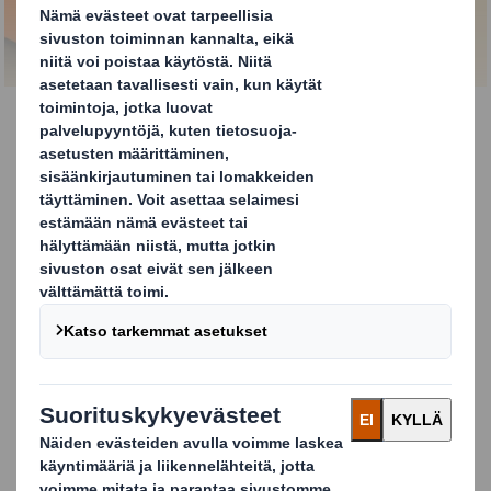
RATKAISUSTA LISÄÄ
DS Smith Safe Tray
on suunniteltu suojaamaan
tuotetta logistiikassa unohtamatta sen soveltuvuutta
vähittäiskaupan tarpeisiin. Pakkauksen materiaali on
optimoitu, mikä auttaa auttaa asiakkaitamme
vähentämään pakkauksissaan käytettävän materiaalin
kokonaismäärää ilman, että tarvii tehdä kompromissia
pakkauksen toiminnallisuuden ja suorituskyvyn osalta.
Alustana toimiva pakkaus tarjoaa enemmän vakautta
kuormalavoille pinottuna, mikä mahdollistaa
turvallisemman ja tehokkaammaan kuljetuksen.
Optimoidut pakkaukset kestävät toimitusketjun
rasitukset suojaten primäärituotetta samalla
vähentäen hukkaa ja mahdollistaen kuormalavan ja