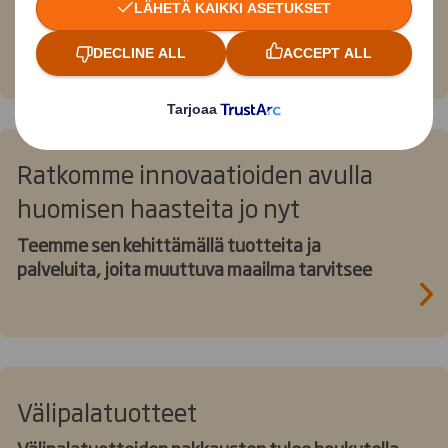
Valikoimissamme on monenlaisia aaltopahvisia
pakkauksia juomateollisuudelle
Ratkomme innovaatioiden avulla
huomisen haasteita jo nyt
Teemme sen kehittämällä tuotteita ja
palveluita, joita muuttuva maailma tarvitsee
Välipalatuotteet
Välipalatuotteiden pakkausten tulee houkutella