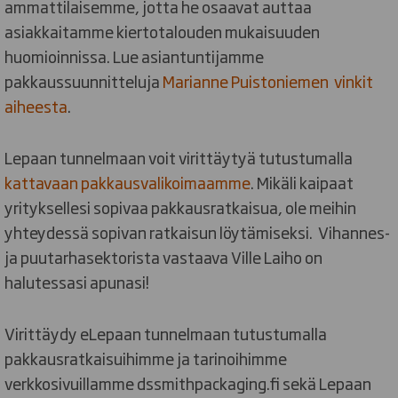
ammattilaisemme, jotta he osaavat auttaa
asiakkaitamme kiertotalouden mukaisuuden
huomioinnissa. Lue asiantuntijamme
pakkaussuunnitteluja
Marianne Puistoniemen vinkit
aiheesta
.
Lepaan tunnelmaan voit virittäytyä tutustumalla
kattavaan pakkausvalikoimaamme
. Mikäli kaipaat
yrityksellesi sopivaa pakkausratkaisua, ole meihin
yhteydessä sopivan ratkaisun löytämiseksi. Vihannes-
ja puutarhasektorista vastaava Ville Laiho on
halutessasi apunasi!
Virittäydy eLepaan tunnelmaan tutustumalla
pakkausratkaisuihimme ja tarinoihimme
verkkosivuillamme dssmithpackaging.fi sekä Lepaan