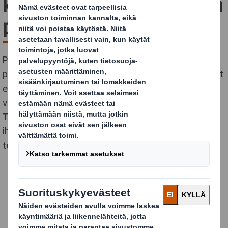
kiertotalouden mukaisista
pakkauksista Lepaalla
Perinteinen Lepaan puutarha-alan tapahtuma on
paikka, jossa DS Smith on kohdannut kävijöitä ja voinut
esitellä upeita aaltopahvisia pakkauksia niin marja-,
vihannes-, juures-, hedelmä- kuin puutarha-alalle.
Tämä vuosi ei ole poikkeus, eikä e-Lepaakaan ole enää
ihan uutta, mutta nyt esitteleminen tapahtuu
turvallisesti verkossa.