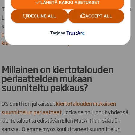
Tänä vuonna DS Smith esittelee
verkkotapahtumassa
Lepaalla 12.-13. elokuuta
paitsi alan toimijoille
suunnattua kestävän kehityksen mukaista
pakkaustarjontaa
myös vankkaa osaamistaan
kiertotalouden mukaisessa pakkaussuunnittelussa
.
Millainen on kiertotalouden
periaatteiden mukaan
suunniteltu pakkaus?
DS Smith on julkaissut
kiertotalouden mukaisen
suunnittelun periaatteet
, jotka se on luonut yhdessä
kiertotaloutta edistävän Ellen MacArthur -säätiön
kanssa. Olemme myös kouluttaneet suunnittelun