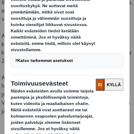
Kun suomalainen kulkee toreilla ja turuilla kesäkaudella,
ei hän voi välttyä aaltopahvisilta marja- ja
vihanneslaatikoilta. Eikä siihen ole syytäkään.
Aaltopahvi on ympäristöystävällinen aito
kiertotalouden mukainen ratkaisu. Sen kuitu voidaan
käyttää käytön jälkeen uudelleen, parhaimmillaan jopa
25 kertaa.
Aaltopahvisen marja-, vihannes-, juures- tai
hedelmälaatikon yksi ehdoton etu on mahdollisuus
painaa sen ulkopinta juuri halutun näköiseksi.
Visuaalisesti houkutteleva pakkaus erottuu edukseen
ja kiinnittää kuluttajan huomion.