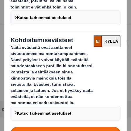
Kotimaiset marjat aaltopahvisessa marjalaatikossa.