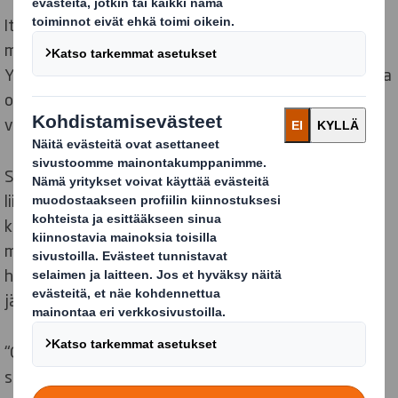
Itse asiassa, 74% sanoo, että heille ei ole selvää
millaisia pakkauksia voidaan ja ei voida kierrättää.
Yhteensä 51% eurooppalaisista mainitsi pakkauksissa
olevat epäselvät tiedot syyksi, miksi he eivät tiedä
voiko sen kierrättää vai ei.
Stefano Rossi, DS Smithin Packaging -
liiketoimintaryhmän CEO kommentoi: “Ihmisillä on
kiistattomasti tahto vaikuttaa ilmastokriisiin, mutta
moni pakkaus ei ole kierrätettävissä, ja ihmiset ovat
hämmentyneitä, mikä pakkaus kuuluu mihinkäkin
jätelajiin.”
“Olemme julkaisseet kiertotalouden mukaisen
suunnittelun periaatteet auttaaksemme yrityksiä