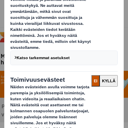
Pakkausten kierrättämisestä syntyvää sekaannusta
voidaan vähentää.