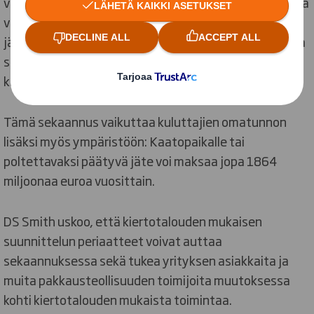
vastaamaan kuluttajien tarpeisiin. Periaatteiden avulla
voimme huomioida suunnittelussa kierrätettävyyden,
jätteen ja päästöjen synnyn ja luoda pakkauksen, joka
soveltuu kiertotalouteen ja jonka avulla kuluttaja voi
kierrättää enemmän.”
Tämä sekaannus vaikuttaa kuluttajien omatunnon
lisäksi myös ympäristöön: Kaatopaikalle tai
poltettavaksi päätyvä jäte voi maksaa jopa 1864
miljoonaa euroa vuosittain.
DS Smith uskoo, että kiertotalouden mukaisen
suunnittelun periaatteet voivat auttaa
sekaannuksessa sekä tukea yrityksen asiakkaita ja
muita pakkausteollisuuden toimijoita muutoksessa
kohti kiertotalouden mukaista toimintaa.