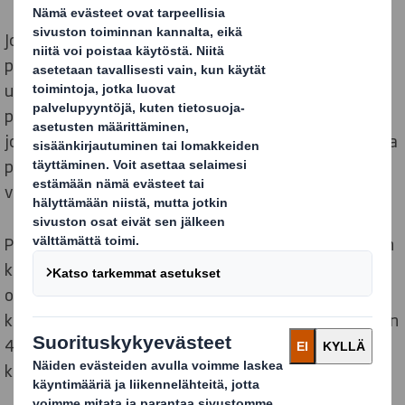
Johtava kestävän kehityksen mukaisten
pakkausratkaisujen valmistaja DS Smith on julkaissut
uudet kiertotalouden mukaisen suunnittelun
periaatteet, sillä uusi tutkimus osoittaa, että
johdonmukainen suunnittelu on kipeästi tarpeen, jotta
pakkausten kierrättämisestä syntyvää sekaannusta
voidaan vähentää.
Periaatteet on luotu yhdessä Ellen MacArthur -säätiön
kanssa ja niiden avulla pyritään auttamaan yrityksiä
ottamaan huomioon pakkausten uudelleen
käytettävyys ja kierrätettävyys. Tutkimuksen mukaan
41% eurooppalaisista aikuista myöntää heittävänsä
kierrätyskelpoista materiaalia pois.