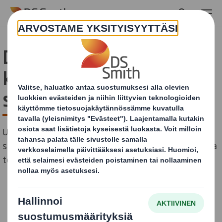
Skip to main content
DS Smith on julkaissut
kiertotalouden mukaisen
suunnittelun periaatteet
Uuden tutkimuksen mukaan kierrättäminen on
sekavaa ja vuosittain Euroopassa päätyy 46 miljoonaa
tonnia jätettä kaatopaikalle tai poltettavaksi.