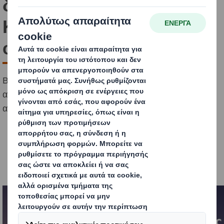
διαμόρφωσης για το
Κτήμα Μουσών για 6
φιάλες κρασιού 750ml
Βραβείο silver στην κατηγορία Succesful Branding
απέσπασε η συσκευασία για το Κτήμα Μουσών που
αφορά 6 φιάλες κρασιού 750ml.