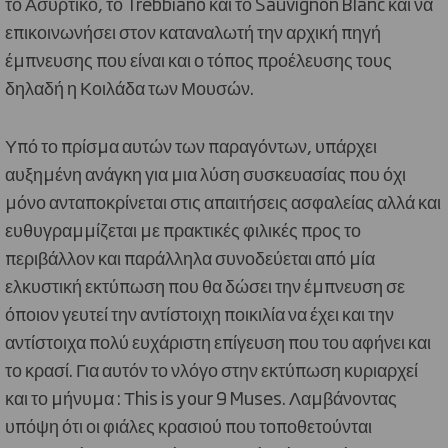
το Ασύρτικο, το Trebbiano και το Sauvignon Blanc και να
επικοινωνήσει στον καταναλωτή την αρχική πηγή
έμπνευσης που είναι και ο τόπος προέλευσης τους
δηλαδή η Κοιλάδα των Μουσών.
Υπό το πρίσμα αυτών των παραγόντων, υπάρχει
αυξημένη ανάγκη για μια λύση συσκευασίας που όχι
μόνο ανταποκρίνεται στις απαιτήσεις ασφαλείας αλλά και
ευθυγραμμίζεται με πρακτικές φιλικές προς το
περιβάλλον και παράλληλα συνοδεύεται από μία
ελκυστική εκτύπωση που θα δώσει την έμπνευση σε
όποιον γευτεί την αντίστοιχη ποικιλία να έχει και την
αντίστοιχα πολύ ευχάριστη επίγευση που του αφήνει και
το κρασί. Για αυτόν το νλόγο στην εκτύπωση κυριαρχεί
και το μήνυμα : Τhis is your 9 Muses. Λαμβάνοντας
υπόψη ότι οι φιάλες κρασιού που τοποθετούνται