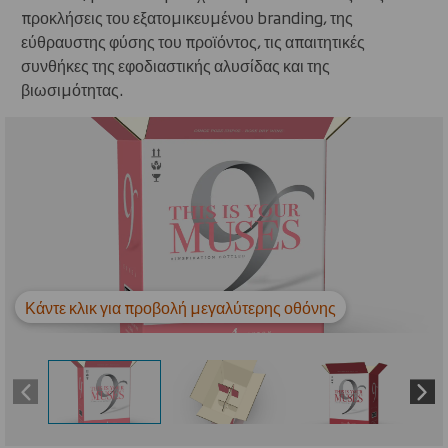
προκλήσεις του εξατομικευμένου branding, της
εύθραυστης φύσης του προϊόντος, τις απαιτητικές
συνθήκες της εφοδιαστικής αλυσίδας και της
βιωσιμότητας.
Carousel. Use previous and next buttons to move betw
Κάντε κλικ για προβολή μεγαλύτερης οθόνης