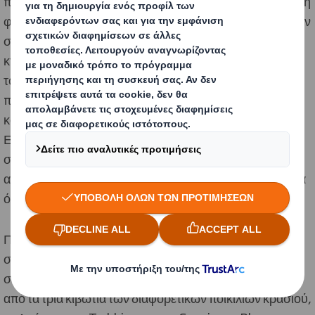
που αλλάζει συνεχώς στη σύγχρονη εποχή. Η εύθραυστη
φύση των φιαλών επιβάλλει τη χρήση πρόσθετων υλικών
συσκευασίας (π.χ. αφρός πολυστυρενίου, air-cushions
κτλ.), προκειμένου να καταστεί ασφαλής η μεταφορά
τους. Μολονότι τα υλικά αυτά παρέχουν αυξημένη
προστασία, συμβάλλουν επίσης στην αύξηση του
κόστους και των χρόνων παραγωγής/συσκευασίας.
Επιπλέον, η ενσωμάτωση πλαστικών συστατικών στη
συσκευασία επιβαρύνει το συνολικό περιβαλλοντικό
αποτύπωμα, επηρεάζοντας τόσο την ίδια τη συσκευασία
όσο και το τελικό προϊόν.
Παράλληλα με την λειτουργικότητα αυτής της
συσκευασίας, η συγκεκριμένη λύση καλείται να
συνδυάσει επιτυχώς την εκτύπωση που φέρει κάθε ένα
από τα τρία κιβώτια των διαφορετικών ποικιλιών κρασιού,