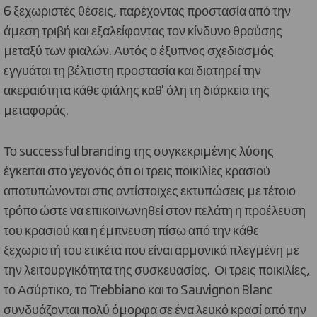
6 ξεχωριστές θέσεις, παρέχοντας προστασία από την
άμεση τριβή και εξαλείφοντας τον κίνδυνο θραύσης
μεταξύ των φιαλών. Αυτός ο έξυπνος σχεδιασμός
εγγυάται τη βέλτιστη προστασία και διατηρεί την
ακεραιότητα κάθε φιάλης καθ' όλη τη διάρκεια της
μεταφοράς.
Το successful branding της συγκεκριμένης λύσης
έγκειται στο γεγονός ότι οι τρεις ποικιλίες κρασιού
αποτυπώνονται στις αντίστοιχες εκτυπώσεις με τέτοιο
τρόπο ώστε να επικοινωνηθεί στον πελάτη η προέλευση
του κρασιού και η έμπνευση πίσω από την κάθε
ξεχωριστή του ετικέτα που είναι αρμονικά πλεγμένη με
την λειτουργικότητα της συσκευασίας. Οι τρεις ποικιλίες,
το Ασύρτικο, το Trebbiano και το Sauvignon Blanc
συνδυάζονται πολύ όμορφα σε ένα λευκό κρασί από την