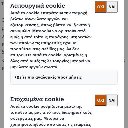
το αντίστοιχο brand.
Οπότε η πρόκληση εμπεριέχεται αφενός στην ανάπτυξη
μίας συσκευασίας για γυάλινες φιάλες που είναι
απαιτητική, τόσο λόγω της ευαίσθητης φύσης του
πρωτογενούς προϊόντος αλλά και λόγω των
διαφορετικών απαιτήσεων της εφοδιαστικής αλυσίδας
και αφετέρου στην εφαρμογή του αντίστοιχου εικαστικού
που θα αναδεικνύει το λικέρ μαστίχα Skinos.
Η τεχνογνωσία στην ανάπτυξη συσκευασιών και η
αξιοποίηση των αρχών του κυκλικού σχεδιασμού
οδήγησαν σε μια καινοτόμο λύση που διασφαλίζει την
ασφάλεια του προϊόντος κατά τη μεταφορά και προωθεί με
επιτυχία τη SKINOS μέσω ενός οπτικά ελκυστικού artwork
που αναδεικνύει τη φρεσκάδα του προϊόντος και την