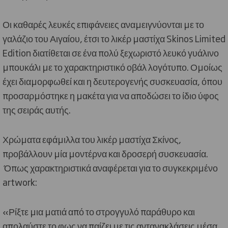
Οι καθαρές λευκές επιφάνειες αναμειγνύονται με το
γαλάζιο του Αιγαίου, έτσι το λικέρ μαστίχα Skinos Limited
Edition διατίθεται σε ένα πολύ ξεχωριστό λευκό γυάλινο
μπουκάλι με το χαρακτηριστικό οβάλ λογότυπο. Ομοίως
έχει διαμορφωθεί και η δευτερογενής συσκευασία, όπου
προσαρμόστηκε η μακέτα για να αποδώσει το ίδιο ύφος
της σειράς αυτής.
Χρώματα εφάμιλλα του λικέρ μαστίχα Σκίνος,
προβάλλουν μία μοντέρνα και δροσερή συσκευασία.
Όπως χαρακτηριστικά αναφέρεται για το συγκεκριμένο
artwork:
«Ρίξτε μια ματιά από το στρογγυλό παράθυρο και
απολαύστε το φως να παίζει με τις αντανακλάσεις μέσα