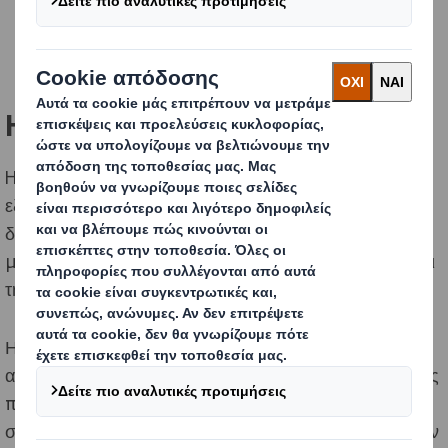
Η πρόκληση
H Optimal Supply Chain διαθέτει ένα χαρτοφυλάκιο
εξαιρετικών αποσταγμάτων. Κάθε ένα από τα
διαφορετικά brand συνδυάζει την ιστορία με την
μοναδικότητα του καθενός. Όλα αυτά όμως μοιράζονται
την ίδια εξαιρετική ποιότητα.
Η ομάδα της DS Smith κλήθηκε να αντιμετωπίσει αυτήν
ακριβώς την πρόκληση, την ανάπτυξη μίας συσκευασίας
που να ανταποκρίνεται στις υψηλές απαιτήσεις για
συσκευασίες που θα αναδεικνύουν και θα προστατεύουν