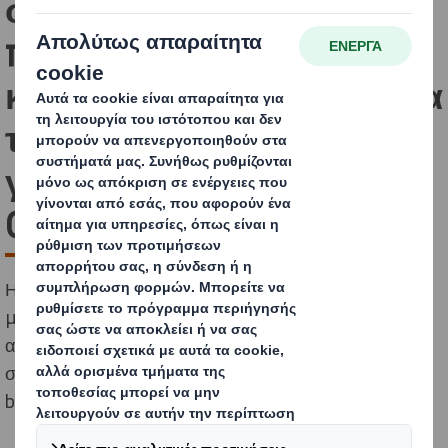
συσκευασίας
περιορισμένης
καλοκαιρινής έκδοσης για
το λικέρ μαστίχας Skinos
για την Optimal Supply
Chain
Η συσκευασία περιορισμένης έκδοσης του λικέρ
μαστίχας Skinos της Optimal Supply Chain είναι η
απάντηση της DS Smith στην πρόκληση της ανάπτυξης
συσκευασίας για την προστασία και την ανάδειξη του
brand Skinos.