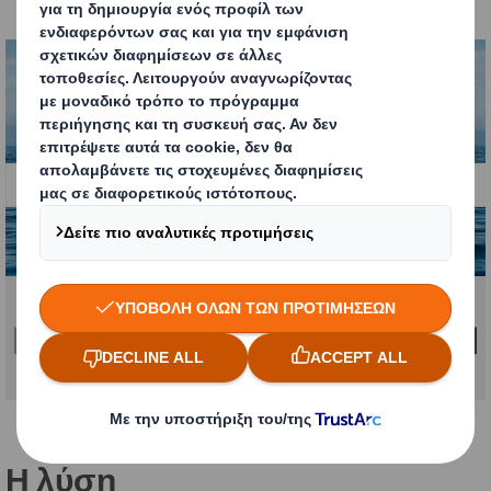
ελληνική καλοκαιρινή εσάνς.
Carousel. Use previous and next buttons to move betw
Κάντε κλικ για προβολή μεγαλύτερης οθόνης
Η λύση