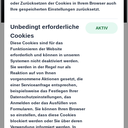
MEHR ERFAHREN
Export-Palettenboxen
Unsere dreiwelligen Palettenboxen bieten eine
kostengünstige Verpackungsoption als Alternative zum
Versand Ihrer Produkte in Weich- oder Sperrholzboxen.
Ermöglicht Versandkosteneinsparungen durch
signifikant niedrigeres Gewicht gegenüber
herkömmlichen Lösungen
Platzsparend zusammenlegbar nach Verwendung
Vollständig aus Wellpappe, wiederverwendbar und