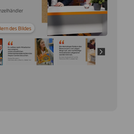
ßern des Bildes
Klicken S