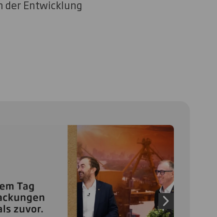
n der Entwicklung
 and next buttons to move between slides. Only the cu
Next slide