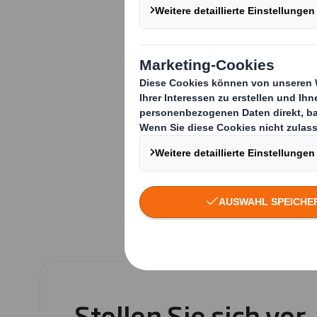
Eine Universalverpa
Hervorragende Ver
sorgen für das gew
Käufer anziehen, d
Vertriebskosten re
ERFAHREN SIE
Stellen Sie sich vor,