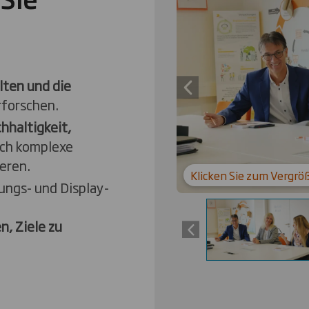
lten und die
Previous slide
forschen.
hhaltigkeit,
ch komplexe
eren.
Klicken Sie zum Vergrö
ungs- und Display-
, Ziele zu