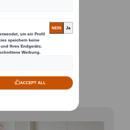
en gut.
che Verpackungen
ng stärken, neue
ukt verhindern oder
?
ERUNGEN LÖSEN
 and next buttons to move between slides. Only the cu