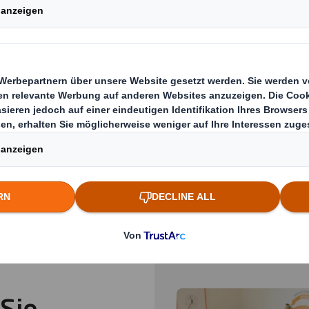
ckung funktioniert nur in den seltensten Fäll
packungen sind immer maßgeschneidert. Sol
ünschte Ergebnis, ob Sie nun die Kundenbindu
ie Verfügbarkeit verbessern, Schäden am Prod
duzieren möchten. Aber wo soll man anfangen
, WIE WIR GEMEINSAM VERPACKUNGSHERAUSFORD
 Sie
Carousel. Use previous