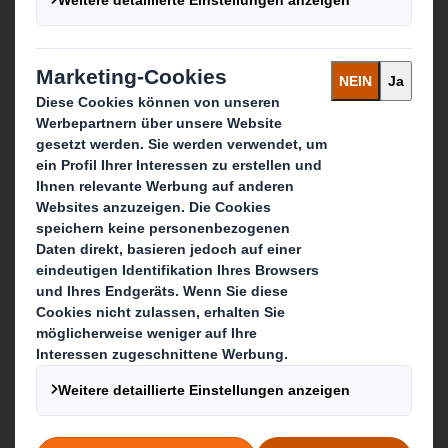
Unser Unternehmenszweck
Media
Karriere & Jobs
Was wir tun
Verpackungen
Displays & Point-of-Sale
Services rund um Verpackung & Display
Recycling-Dienstleistungen
Papierprodukte