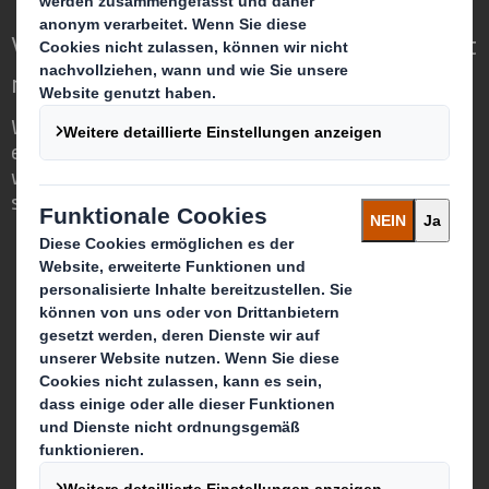
Verpackungen für eine sich wandelnde Welt
neu definieren
Wir sind anders, weil wir die Chance
erkennen, dass Verpackungen eine
wichtige Rolle in der Welt um uns herum
spielen können.
Wer wir sind
Über DS Smith
Über International Paper
Zusammenschluss von IP + DS Smith
Nachhaltigkeit