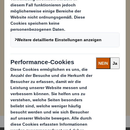
von Performance Cookies zulassen.
Powered by
PDF
Laden Sie hier die PDF-
2,5
Version herunter
MB