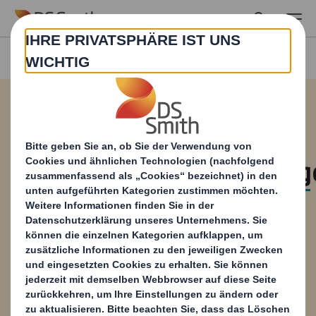
Skip to main content
Broschüre für
Recyclingdienstleistun
Bei DS Smith ist Recycling nicht nur etwas,
was wir tun. Es ist etwas, was uns ausmacht.
Denn als Teil der DS Smith Group spielen wir
eine wesentliche Rolle dabei, unseren
Geschäftsbereichen Packaging und Paper die