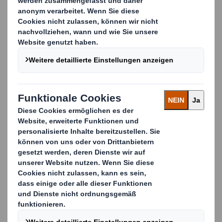
Markenbotschaft transportiert, anwenderfreundlich
ist und einen hohen Wiedererkennungswert im Regal
garantiert.
Eine gute Konsumgüterverpackung schützt nicht
nur Ihr Produkt und optimiert die logistischen
Prozesse, sondern hebt sich im Handel von der Masse
ab, zieht die Aufmerksamkeit auf sich und löst so
den entscheidenen Kaufimpuls für Ihr Produkt aus.
Maßgeschneiderte
Konsumgüterverpackungen von DS Smith
Wir bieten verschiedene Arten von
Verpackungsmaterial (Karton oder Wellpappe),
Drucktechniken (Offset, Flexo, Digital- und
Siebdruck) sowie Veredelungstechniken
(Lackieren, Laminieren, Heißprägen, Hochprägen