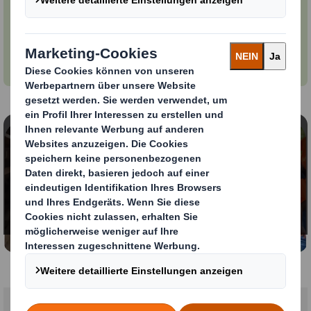
Über 30 Länder | Über 200 Papierfabriken und
Verpackungswerke in Nordamerika | Über 230
Papierfabriken und Verpackungswerke in EMEA
(Europa, Mittlerer Osten, Afrika) | Über 65.000
Mitarbeitende
Inhalt blockiert
Um dieses Video anzeigen zu können, müssen Sie die
Verwendung von funktionellen Cookies zulassen.
Meine Einstellungen ändern