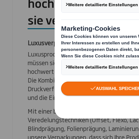
hochwertigen Anstri
sie verdienen
Luxusverpackungen
Luxusprodukte verdienen eine exklusive 
müssen sicherstellen, dass Ihr Produkt ei
hochwertige Verpackung bekommt, die Ih
Die Kombination aus besonderen Formen,
Druckverfahren und Materialien unterstre
und die Einzigartigkeit des Produkts.
Mit einer breiten Palette von Druck- und
Veredelungstechniken (Offset, Flexo, La
Blindprägung, Folienprägung, Laminieru
unsere Verpackungen, dass sich Ihre Pro