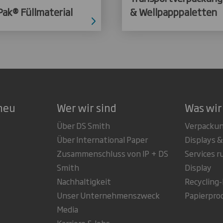
Pak® Füllmaterial
& Wellpapppaletten
neu
Wer wir sind
Was wir
Über DS Smith
Verpacku
Über International Paper
Displays &
Zusammenschluss von IP + DS
Services 
Smith
Display
Nachhaltigkeit
Recycling
Unser Unternehmenszweck
Papierpro
Media
Karriere & Jobs