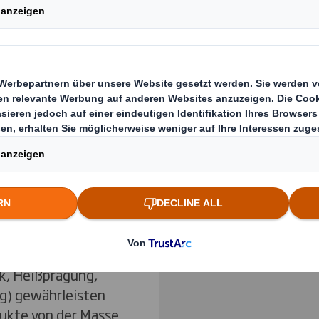
ch, den
Previous slide
Klicken Sie zum Vergrö
Verpackung. Sie
ne innovative,
re Marke stärkt.
 Farben,
icht die Wertigkeit
ck, Heißprägung,
ng) gewährleisten
dukte von der Masse