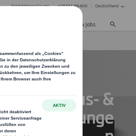
Kontaktieren Sie uns
+49 661 88 400
Deutschland
ltigkeit
Media
Karriere & Jobs
Luxus- & Geschenkverpackungen
Luxus- &
enkverpackunge
n