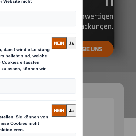
e Produkte mit unseren hochwertigen
Verpackungen.
KONTAKTIEREN SIE UNS
 and next buttons to move between slides. Only the cu