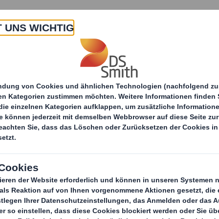
 Uns
Produkte & Service
Branchen
Nachha
Verpackungen
Konsumgüterverpackungen
Gesch