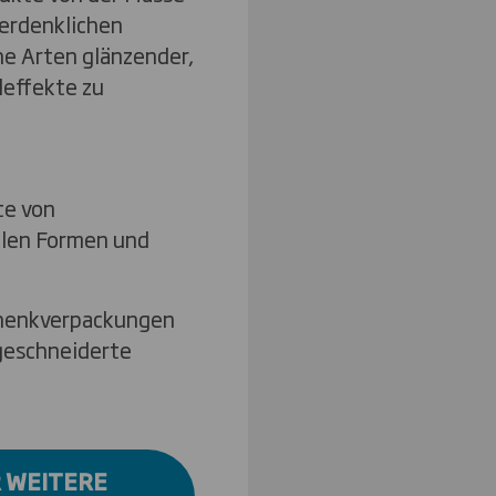
 erdenklichen
he Arten glänzender,
leffekte zu
te von
llen Formen und
henkverpackungen
geschneiderte
R WEITERE