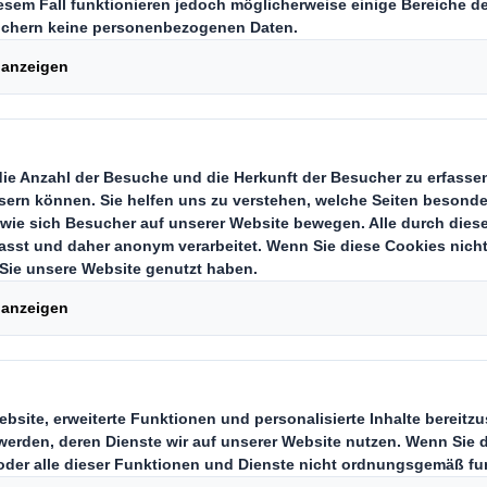
Veredeln Sie Ihr
Luxus- &
Carousel. Use previous
gen den