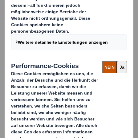
Schwergut sind der perfekte Weg, um Ihre wertvollen
Produkte und Geräte zu schützen und weltweit zu
transportieren. Alle unsere Lösungen sind einfach zu
handhaben und können genau an Ihre Anforderungen
angepasst werden.
DS Smith führt unter anderem:
Liquid Packaging
Bulk Verpackung
Oktabiner
Meatainer
Carousel. Use previous and next buttons to move betwe