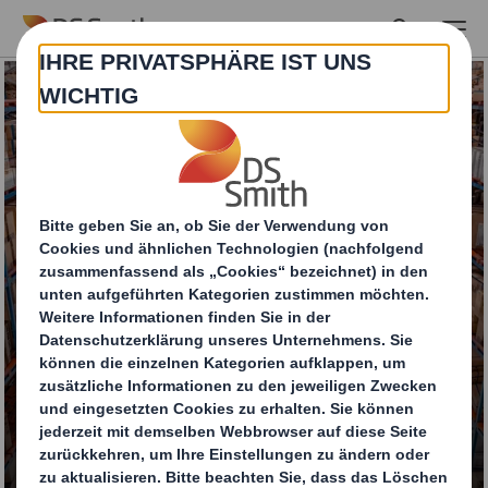
Skip to main content
Schwergutverpackun
gen/ Heavy Duty
Packaging