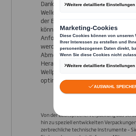
Dank unseres breiten Sortiments an
Wellenprofilen sowie unserer Fach
der Entwicklung von Industrieverp
können wir Ihnen Lösungen bieten, 
Anforderungen im Elektronikbereic
werden. Ob Verpackungen mit groß
Abmessungen oder technische
Herausforderungen – unsere Lösun
Wellpappe oder Verbundstoffen sic
optimalen Schutz Ihrer Produkte.
Von der Lautsprecherverpackung aus Schw
hin zu speziell entwickelten Verpackungen
zerbrechliche technische Instrumente – Si