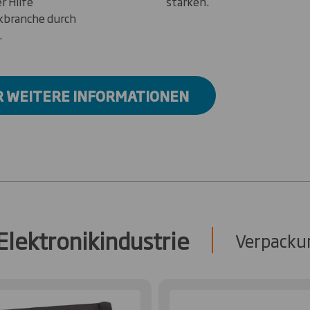
r Hilfe
stärken.
ikbranche durch
.
R WEITERE INFORMATIONEN
Elektronikindustrie
Verpackun