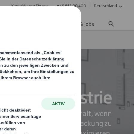
Kontaktieren Sie uns
+49 661 88 400
Deutschland
ltigkeit
Media
Karriere & Jobs
ktronikindustrie
er die nötige Angebotsvielfalt, wenn
t, das Potenzial Ihrer Verpackung zu
maximieren.