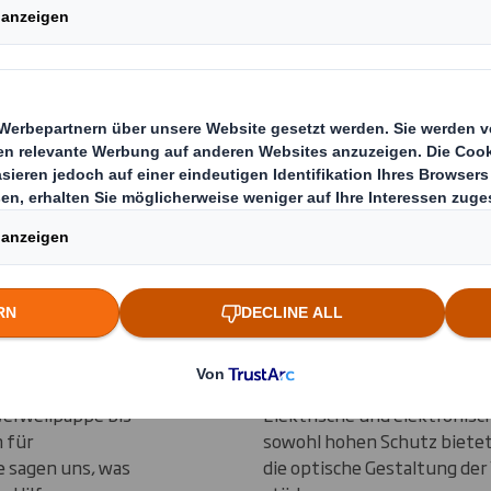
kompetenz bei
ackungen
die den
h gerecht
en
gen aus 100 %
hern den
erwellpappe bis
Elektrische und elektronisc
 für
sowohl hohen Schutz bietet 
e sagen uns, was
die optische Gestaltung der