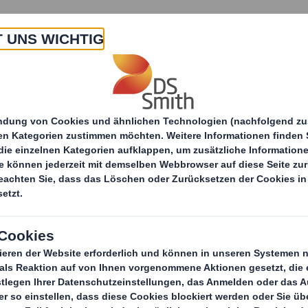
 Uns
Produkte & Service
Branchen
Nachha
Elektronikindustrie
Ele
Wir verfügen üb
es darum geh