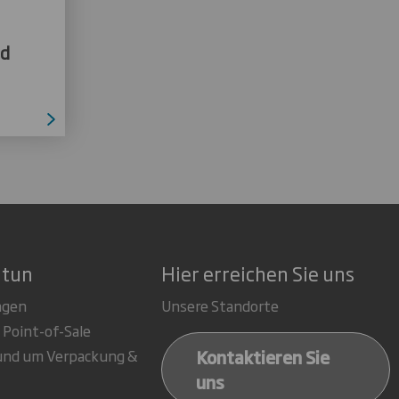
nd
 tun
Hier erreichen Sie uns
ngen
Unsere Standorte
 Point-of-Sale
Kontaktieren Sie
rund um Verpackung &
uns