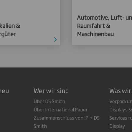
Automotive, Luft- u
kalien &
Raumfahrt &
rgüter
Maschinenbau
neu
Wer wir sind
Was wir
Über DS Smith
Verpacku
Über International Paper
Displays &
Zusammenschluss von IP + DS
Services 
Smith
Display