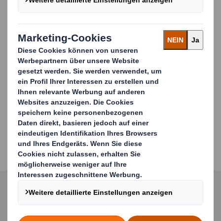
Stand der Technik gewährleisten eine hohe
Effizienz, hohe Präzision und Reproduzierbarkeit
sowie gesteigerte Produktivität.
Unsere Produktpalette reicht von
Kartonaufrichtern über Kartonverschließer bis zur
kompletten Endverpackungslinie. Ebenso bieten
wir spezielle Lösungen an, um die Beladung oder
die manuelle Formung Ihrer Kartonverpackungen
zu erleichtern.
Alle Automatisierungsprojekte stehen im Fokus
einer ganzheitlichen Betrachtung des optimalen
Zusammenspiels von Verpackung und Maschine.
Entdecken Sie unsere