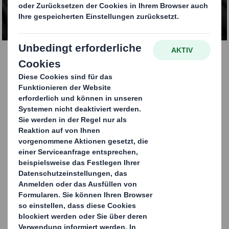
KONTAKTIEREN SIE UNS
Möglichkeiten zur
Automatisierung
Getreu dem Motto „Von der Idee bis zur
Abpacktechnik" begleiten wir Sie kompetent
durch Ihre Automatisierungsprojekte. Dies
beginnt meist mit einer ausführlichen
Analyse Ihrer bestehenden
Verpackungsprozesse vor Ort und setzt sich
fort über die Konzept- und
Verpackungsentwicklung, die