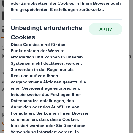
um den Übergang zur
Kreislaufwirtschaft
anzuführen.
Große Herausforderungen wie der Ersatz von
Kunststoffen, die Beseitigung von Kohlenstoff aus den
Lieferketten und die Bereitstellung innovativer
Recyclinglösungen erfordern volle Konzentration und
erhebliche Investitionen. Von Portugal bis Polen stellen
wir genau das sicher.
Bei DS Smith steht der Übergang von der linearen zur
Kreislaufwirtschaft im Mittelpunkt unseres Ziels
Verpackungen für eine sich wandelnde Welt neu zu
definieren
. Durch die Einführung von