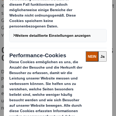
Kreislaufkonzepten können wir eine nachhaltigere Welt
schaffen - für die heutige und für künftige
Generationen: Produkte und Materialien bleiben im
Gebrauch, Abfall und Verschmutzung werden
vermieden und natürliche Systeme regeneriert.
Gut für die Umwelt und gut fürs
Geschäft
DS Smith befindet sich bereits heute in einer starken
Position, um den Übergang zur Kreislaufwirtschaft
anzuführen. Unsere Produkte werden aus
erneuerbaren Ressourcen hergestellt und unser Papier
und unsere Pappe können nach Gebrauch bis zu 25 Mal
recycelt werden.