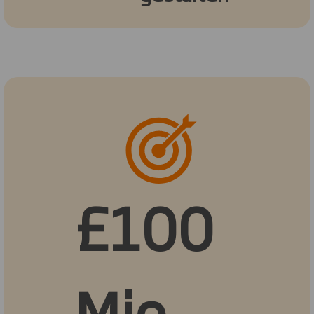
£100
Mio.