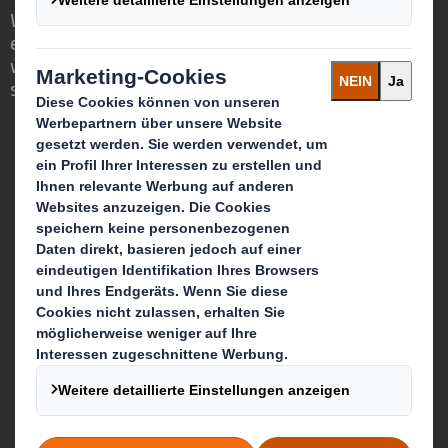
Wir sind anders, weil wir die Chance
erkennen, dass Verpackungen eine
wichtige Rolle in der Welt um uns herum
spielen können.
Wer wir sind
Über DS Smith
Über International Paper
Zusammenschluss von IP + DS Smith
Nachhaltigkeit
Unser Unternehmenszweck
Media
Karriere & Jobs