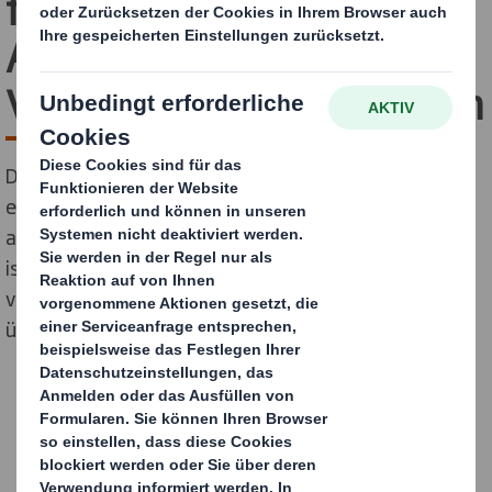
für Studenten und
Absolventen - Aus der
Vorlesung ins Berufsleben
Du willst endlich Dein Fachwissen aus dem Studium
einsetzen und an realen Projekten und Aufgaben
arbeiten? Dann bist Du bei uns genau richtig. DS Smith
ist stets auf der Suche nach motivierten Talenten, die
von Beginn an verantwortungsvolle Aufgaben
übernehmen wollen.
FINDE HIER DEINEN NEUEN JOB