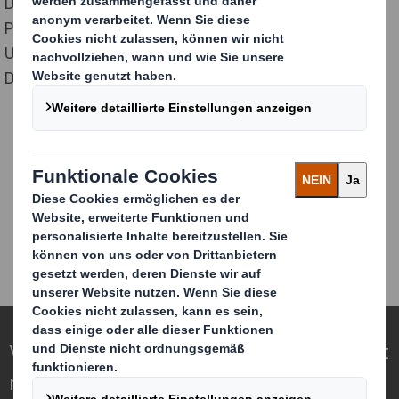
Das
Graduate Programme
ist ein speziell entwickeltes
Programm für motivierte Hochschul- und
Universitätsabsolventen. Dein perfekter Start für
Deine berufliche Zukunft bei DS Smith.
FINDE HIER DEINEN NEUEN JOB
Verpackungen für eine sich wandelnde Welt
neu definieren