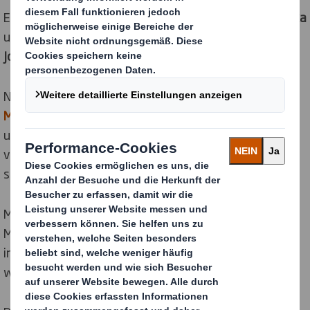
Erfahre mehr über unser
Graduate Programme
,
Praktika
und die
Abschlussarbeit
oder bewirb Dich über unser
Jobportal
für einen festen Job.
Nutze Deine
studentischen (Pflicht-)Praktika oder die
Möglichkeit, als Werkstudent bei uns tätig zu sein
, um
uns kennenzulernen. Du kannst Dein Praktikum in
verschiedenen Bereichen absolvieren und wirst in
spannende Themen und Projekte eingebunden.
Mit Deiner
Abschlussarbeit
, egal ob Bachelor- oder
Masterarbeit, in unserem Unternehmen sammelst Du
interessante Eindrücke und Erfahrungen, die dich
weiterbringen.