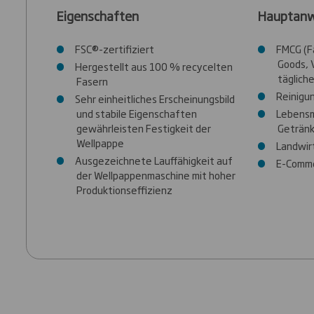
Eigenschaften
Hauptan
FSC®-zertifiziert
FMCG (F
Goods, 
Hergestellt aus 100 % recycelten
täglich
Fasern
Reinigu
Sehr einheitliches Erscheinungsbild
und stabile Eigenschaften
Lebensm
gewährleisten Festigkeit der
Getränk
Wellpappe
Landwir
Ausgezeichnete Lauffähigkeit auf
E-Comm
der Wellpappenmaschine mit hoher
Produktionseffizienz