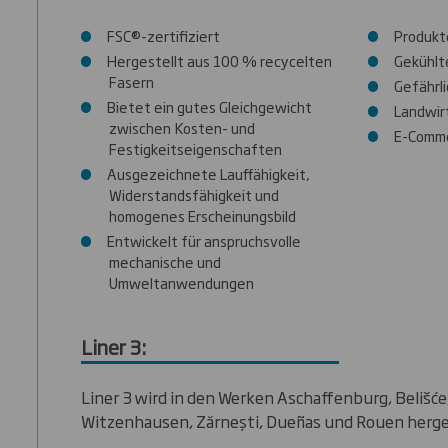
FSC®-zertifiziert
Produkt
Hergestellt aus 100 % recycelten
Gekühlt
Fasern
Gefährl
Bietet ein gutes Gleichgewicht
Landwir
zwischen Kosten- und
E-Comm
Festigkeitseigenschaften
Ausgezeichnete Lauffähigkeit,
Widerstandsfähigkeit und
homogenes Erscheinungsbild
Entwickelt für anspruchsvolle
mechanische und
Umweltanwendungen
Liner 3:
Liner 3 wird in den Werken Aschaffenburg, Belišće
Witzenhausen, Zărnești, Dueñas und Rouen herge