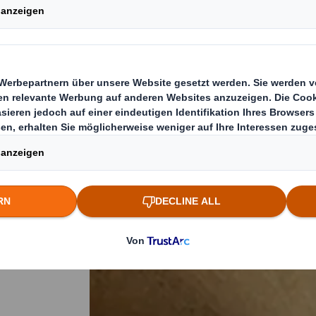
asern
ften wie
ene
nd 4.