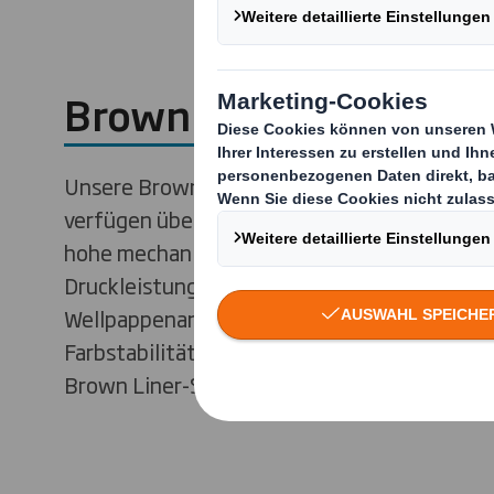
Brown Liner
Unsere Brown Liner aus 100 % recycelten F
verfügen über außergewöhnliche Eigenscha
hohe mechanische Eigenschaften, hohe
Druckleistung, gute Lauffähigkeit auf der
Wellpappenanlage (WPA) und optimale
Farbstabilität. Wir können Ihnen 4 verschied
Brown Liner-Sorten anbieten – Liner 1, 2, 3 u