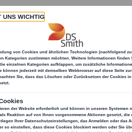
 Uns
Produkte & Service
Branchen
Nachha
Papierprodukte
Unsere Produkte
Brown L