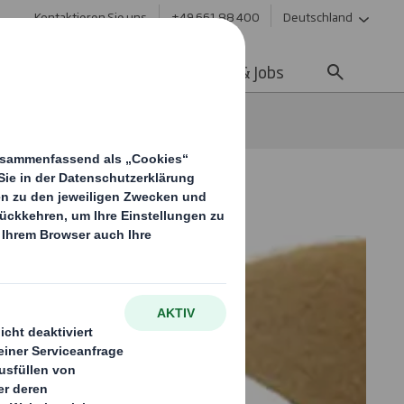
Kontaktieren Sie uns
+49 661 88 400
Deutschland
ltigkeit
Media
Karriere & Jobs
iner