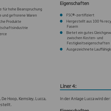
Eigenschaften
e für hohe Beanspruchung
FSC®-zertifiziert
e und gefrorene Waren
Hergestellt aus 100 % rec
iche Produkte
Fasern
tschaftsindustrie
Bietet ein gutes Gleichgew
erce
zwischen Kosten- und
Festigkeitseigenschaften
Ausgezeichnete Lauffähigk
Liner 4:
, De Hoop, Kemsley, Lucca,
In der Anlage Lucca wird der 
stellt.
Eigenschaften