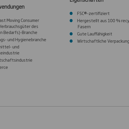
wendungen
FSC®-zertifiziert
ast Moving Consumer
Hergestellt aus 100 % rec
Verbrauchsgüter des
Fasern
en Bedarfs)-Branche
Gute Lauffähigkeit
ngs- und Hygienebranche
Wirtschaftliche Verpackun
ittel- und
eindustrie
tschaftsindustrie
erce