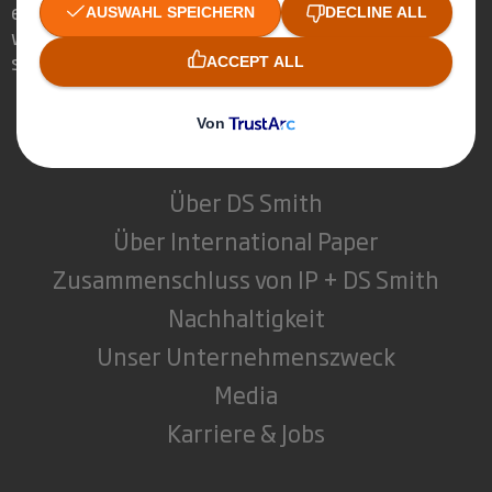
erkennen, dass Verpackungen eine
wichtige Rolle in der Welt um uns herum
spielen können.
Wer wir sind
Über DS Smith
Über International Paper
Zusammenschluss von IP + DS Smith
Nachhaltigkeit
Unser Unternehmenszweck
Media
Karriere & Jobs