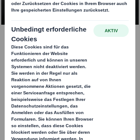
KONTAKTIEREN SIE UNS
Deckenhänger
Ob einfache Würfel oder als ausgefeilte , filigrane Mobile
– unsere dekorativen Deckenhänger verfehlen nicht
ihre Werbewirkung.
Geklebte Faltschachtelkartons und Wellpappe kommen
als solides und haltbares Material zum Einsatz. Für
komplexere Mobiles können diese mit
Kunststoffschnüren und Draht kombiniert werden.
Carousel. Use previous and next buttons to move betwe