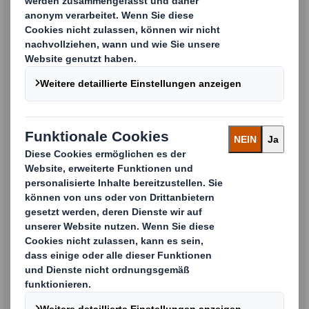
DS Smith Schweiz AGB als PDF
herunterladen
DS Smith Schweiz AGB
DS Smith Schweiz AEKB als
PDF herunterladen
DS Smith Schweiz AEKB
DS Smith Switzerland
Conditions générales à
télécharger en PDF
DS Smith Switzerland Conditions générales