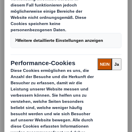
DS Smith Deutschland AGB
DS Smith Deutschland AEKB als
PDF herunterladen
DS Smith Deutschland AEKB
DS Smith Germany General
Terms and Conditions of Sale as
PDF download
DS Smith Germany General Terms and
Conditions of Sale