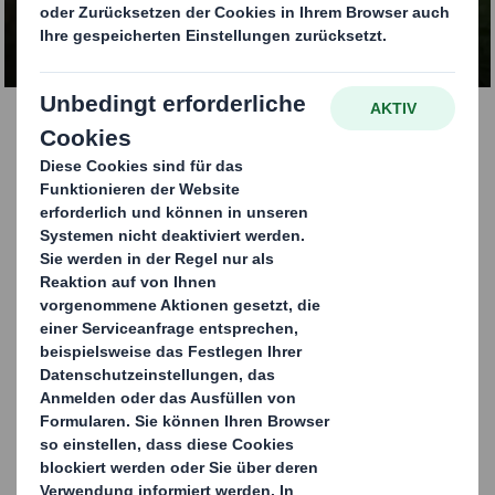
KONTAKTIEREN SIE UNS
Wellpappschalen für
Obst & Gemüse
Um unsere Kunden auf dem Weg zur
Kreislaufwirtschaft
zu unterstützen haben wir ein Sortiment an
Wellpappschalen für Obst & Gemüse entwickelt.
Verbraucherinnen und Verbraucher wünschen sich
frisches Obst und Gemüse und wollen dies in
Verpackungen kaufen, die die Umwelt schonen.