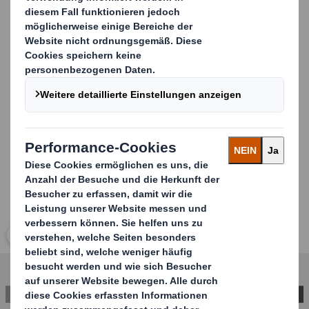
Unsere Lösungen aus Wellpappe sind vollständig
recycelbar und setzen Ihr Produkt eindrucksvoll in
Szene. Entdecken Sie unsere Lösungen für
Äpfel
,
Tomaten
,
Pilze
oder wenden Sie sich für eine
maßgeschneiderte Lösung mit Ihrer individuellen
Anfrage an uns.
Carousel. Use previous and next buttons to move betwe
Klicken Sie zum Vergrößern des Bildes