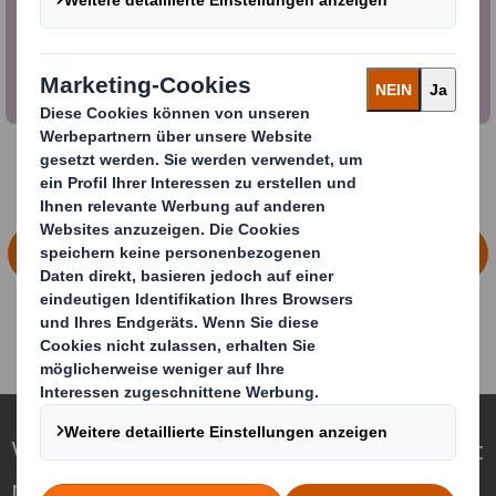
Ferienjobs
FINDE HIER DEINEN AUSBILDUNGSPLATZ
Verpackungen für eine sich wandelnde Welt
neu definieren