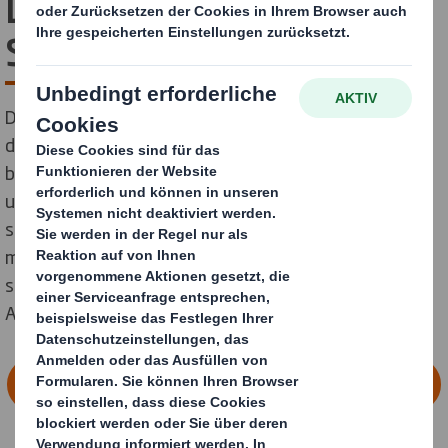
Deine Karriere bei DS
Smith
Du stehst kurz vor deinem Schulabschluss und fragst
dich, wie es für dich weitergehen soll? Oder hast du
bereits eine Ausbildung oder ein Studium begonnen
und dann abgebrochen? Warst du in einem freiwilligen
sozialen Jahr, hast die Welt bereist oder dich einfach
mal ausgeruht? Ganz egal, an welchem Punkt du
stehst: Du bist hier, weil du nach einer passenden
Ausbildung suchst. Genau hier wirst du fündig.
FINDE HIER DEINEN AUSBILDUNGSPLATZ