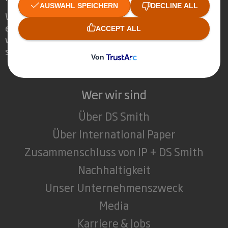
Wir sind anders, weil wir die Chance
erkennen, dass Verpackungen eine
wichtige Rolle in der Welt um uns herum
spielen können.
Wer wir sind
Über DS Smith
Über International Paper
Zusammenschluss von IP + DS Smith
Nachhaltigkeit
Unser Unternehmenszweck
Media
Karriere & Jobs