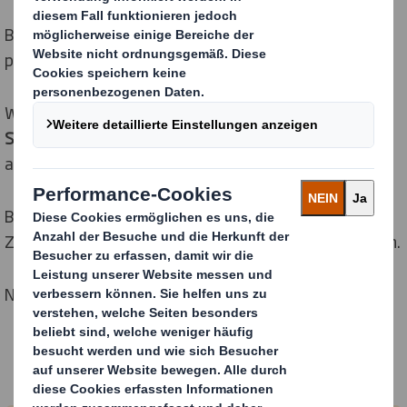
Bei uns findest Du bestimmt einen Beruf, der zu Dir
passt.
Wir bieten
praxisnahe Ausbildungsberufe
und
duale
Studiengänge
mit unterschiedlichen Schwerpunkten
an. Ganz gleich wo Deine Stärken liegen:
Bei DS Smith hast Du alle Chancen, aus Deinen
Zukunftsträumen Deine
berufliche Zukunft
zu machen.
Neugierig? Dann viel Spaß beim Entdecken!
Unser Angebot für Schüler