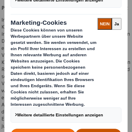
Praktische E-Commerce-Recycling-Verpackung für Reckitt
In Zusammenarbeit mit Reckitt haben wir die bestehende
Kunststoffverpackung für Vanish-Waschpulver mit einer
innovativen Vanish Multipower Tab-Box ersetzt. Diese von
DS Smith entwickelte Verpackungslösung ist einteilig,
einfach zu handhaben und leicht zu recyceln. Die
Verpackungslösung besteht ausbis zu 85 % weniger
Kunststoff*. Sie ist so konzipiert, dass sie den verfügbaren
Raum optimal nutzt und sich leicht handhaben, öffnen und
schließen lässt. Es gibt keine unnötige Luft in der
Verpackung und das Auspackerlebnis für den Konsument
wird verbessert. Der hochwertige beidseitige Druck
ermöglicht ein einzigartiges Branding auf der Innen- und
Außenseite der Verpackung. Die innovative Besonderheit
dieser Lösung liegt in der Einführung der E-Commerce-
Eignung der Verpackung, was die Marke insbesondere für
junges Publikum mit wenig Zeit attraktiver macht. .