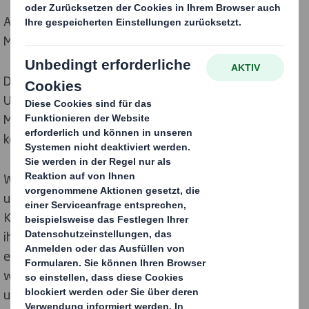
Abfall und Umweltverschmutzung verhindern und
Materialien wieder- und weiterverwenden.
Die Kreislaufwirtschaft minimiert Abfälle und
Umweltverschmutzung und sorgt dafür, dass
Materialien und Produkte länger eingesetzt werden
können.
Wir nutzen unsere Kreislauf Design Prinzipien, um
unsere Kunden bei der Transformation hin zur
Kreislaufwirtschaft zu unterstützen. So helfen wir
ihnen, ihre weitreichenden Nachhaltigkeitsziele zu
erreichen. Indem wir zu 100 % recycelbare oder
wiederverwendbare Verpackungen entwickeln und
unseren Kunden dabei helfen, schwer recycelbare