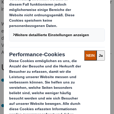
Kunststoffe zu vermeiden, halten wir Rohstoffe länger
im Gebrauch.
Wir achten darauf, dass nicht mehr Material als nötig
eingesetzt wird und optimieren die Verpackungen für
die einzelnen Lieferketten. Dies reduziert sowohl den
Verbrauch natürlicher Ressourcen als auch die
Abfallmenge, die auf Deponien entsorgt werden muss.
Unsere JETZT-Ziele
Bis 2025 werden wir 100 % unserer neuen
Verpackungslösungen hinsichtlich aller
Lieferkettenanforderungen optimieren (96 %
erreicht).
Bis zum Jahr 2025 werden wir eine Milliarde
Kunststoffteile entfernen (bereits ein Jahr früher