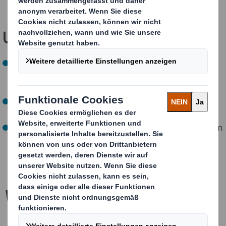
erreicht).
Unsere ZUKÜNFTIGEN Ziele
Bis zum Jahr 2030 wollen wir jede einzelne
Verpackungslösung für alle Lieferketten optimieren
(planmäßig).
Bis 2030 keine Abfälle auf Deponien oder Müllhalden
entsorgen (planmäßig).
Bis 2030 streben wir an, dass alle unsere Verpackungen
recycelt oder wiederverwendet werden (planmäßig).
Wie erreichen wir das?