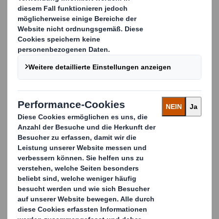
senken und die Umweltbelastung ihrer
Herstellungsprozesse und Produkte zu mindern.
Wir arbeiten mit einigen der wichtigsten Marken in
ganz Europa zusammen, um ihnen eine
Komplettlösung für alle ihre Recycling- und
Abfallmanagement-Anforderungen zu liefern.
Hinter all unseren Aktivitäten steht der Grundsatz
„The Power of Less“, d. h. weniger Abfall, weniger
Kosten, weniger Komplexität.
Automobilkomponenten unterscheiden sich in
Größe, Gewicht und Komplexität. Sie benötigen
effektive Verpackungen, um Ihre Waren auf dem
Transportweg zu schützen. Gleichzeitig sollen die
Umweltbelastung reduziert werden und Material
recyclingfähig sein.