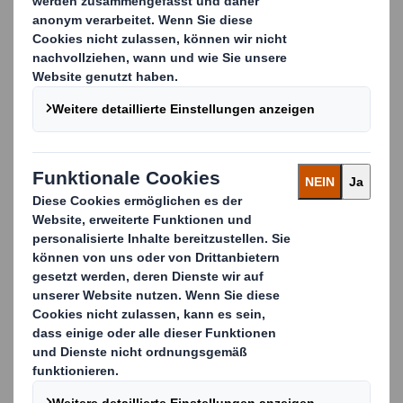
Geschlossener Kreislauf
DS Smith ist das führende Recycling-Unternehmen
für Pappe und Papier in Europa und verarbeitet
jährlich mehr als 5,5Mio Tonnen Material.
Da wir zur DS Smith Group, einem führenden
Anbieter von nachhaltigen Verpackungslösungen,
gehören, schließen wir den Recycling-Kreislauf,
indem wir Papier und Pappe von unseren Kunden
erneut in unsere Fertigungsprozesse einfließen
lassen. Innerhalb von 14 Tagen verwandeln wir so
einen gebrauchten Karton wieder in einen neuen
Karton.
Zero Waste (abfallfrei)