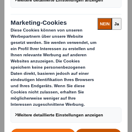
Das Thema Nachhaltigkeit in der
Automobilindustrie macht regelmäßig
Schlagzeilen.
Durch Verbesserung Ihres Abfallmanagements
und Ihrer Recyclingaktivitäten können Sie
sicherstellen, dass Ihre Herstellungsprozesse
sauberer und umweltfreundlicher sind und die
Nachhaltigkeitsziele Ihres Unternehmens erreicht
werden.
Mit unserem Grundsatz „The Power of Less“
gewährleisten wir, dass Sie den besten Nutzen von
Ihrem Recycling erhalten und gleichzeitig die von
Ihnen aufgewendeten Ressourcen reduzieren. Wir
arbeiten gemeinsam mit Ihnen daran, Ihren Abfall
in einer für Sie realisierbaren Weise zu minimieren.