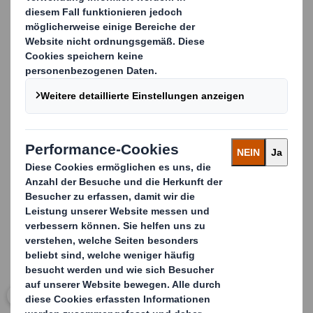
Konstruktions- und Designabteilungen realisieren auch
die ausgefallensten Wünsche - ganz im Sinne der
konzipierten Marketingaktivitäten.
Dabei bietet das Basismaterial Wellpappe die besten
Voraussetzungen, um einen wirkungsvollen Auftritt am
Point-of-Sale zu erreichen - hochwertig bedruckt,
vollständig recycelbar und aus nachwachsenden
Rohstoffen.
Carousel. Use previous and next buttons to move betwe
Klicken Sie zum Vergrößern des Bildes