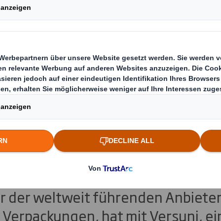
ntwickelt mit Versu
e Verpackungslösun
für Philips Baristin
chinen
r der weltweit führenden Anbieter
 Verpackungen, hat mit Versuni, e