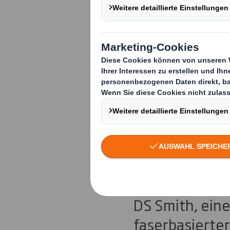
DS Smith e
innovativ
Wellpappe 
Kaffeemas
DS Smith, eine
faserbasierter