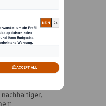
ni eine
g aus
a
 nachhaltiger,
inem