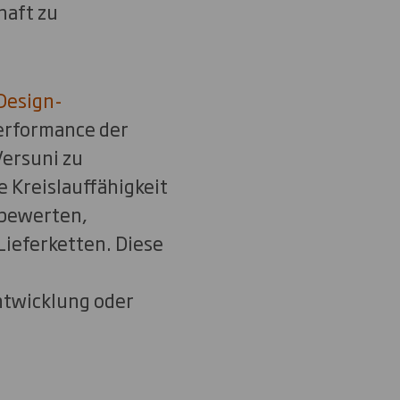
haft zu
Design-
erformance der
Versuni zu
 Kreislauffähigkeit
 bewerten,
ieferketten. Diese
s
ntwicklung oder