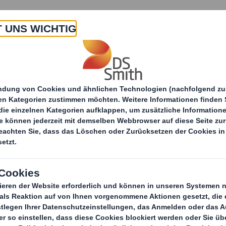
 Uns
Produkte & Service
Branchen
Nachha
itteilungen
Innovative Verpackungslösung für Phi