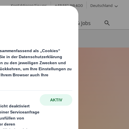
Kontaktieren Sie uns
+49 661 88 400
Deutschland
ltigkeit
Media
Karriere & Jobs
lips Baristina Kaffemaschinen