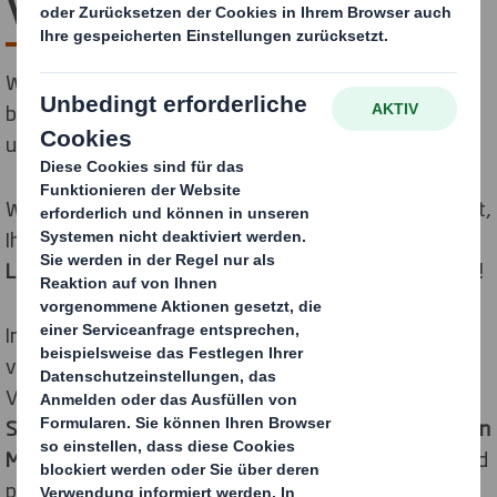
Verpackung
Wir designen Verpackungen, die die von Ihnen
benötigte Qualität und Leistung bieten, ohne dabei
unnötige Ressourcen zu verschwenden.
Wir gehen keine Kompromisse ein, wenn es darum geht,
Ihre Produkte zu schützen und Ihren
gesamten
Lieferkreislauf effizienter
zu gestalten. Wir tun beides!
Indem wir Ihr Unternehmen und Ihren Lieferkreislauf
verstehen, entwickeln wir die richtige
Verpackungslösung für Ihre Bedürfnisse.
Optimaler
Schutz
durch Verpackungen, die mit
genau der richtigen
Menge an Verpackungsmaterial
entwickelt wurden und
perfekt geeignet sind, Ihren gesamten Lieferkreislauf