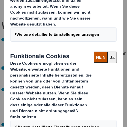
Qualitätssicherung für Ihre Marke und zu einem
besseren Kundenerlebnis.
Wie machen wir das?
Die 700 Designer und Innovatoren von DS Smith
verstehen Ihre Bedürfnisse und wenden die
Kreislauf-
Design-Prinzipien
an, um die richtige Verpackung für Ihr
Unternehmen zu entwickeln.
Wir liefern Verpackungen, die jederzeit und überall mit
genau der
richtigen Menge an Material
den
Leistungsanforderungen entsprechen.
Unsere intelligenten Verpackungsdesigns
sparen
Ressourcen
, indem sie weniger Verpackungsmaterial
benötigen,
reduzieren die CO2-Emissionen
in der
gesamten Lieferkette und
verbessern Ihre
Umweltbilanz
und Ihre Glaubwürdigkeit.
Wir machen
Lagerung und Logistik effizienter
, indem