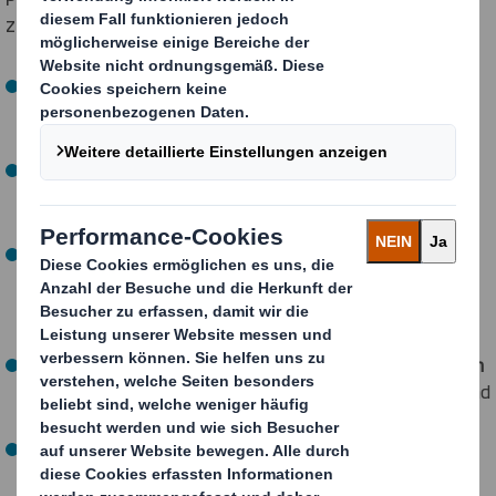
zu optimieren.
Wir schützen Ihre Produkte mit Verpackungen, die für
Ihre individuellen Bedürfnisse designt wurden und
so
wenig Material wie möglich
verbrauchen.
Ihre
maßgeschneiderte Verpackung
ist für den
gesamten Lieferzyklus über alle Berührungspunkte
hinweg optimiert.
Indem wir nur so viele Fasern verwenden, wie für die
Herstellung der Verpackung notwendig sind,
wird
weniger Material verbraucht
und es ist weniger
Abfall zu recyceln.
Intelligente Verpackungen bedeuten einen
geringeren
CO2-Fußabdruck
in Ihrem gesamten Lieferkreislauf und
verbessern Ihre Umweltbilanz.
Effiziente Verpackungsdesigns führen
zu
Einsparungen im gesamten Lieferkreislauf
, zur