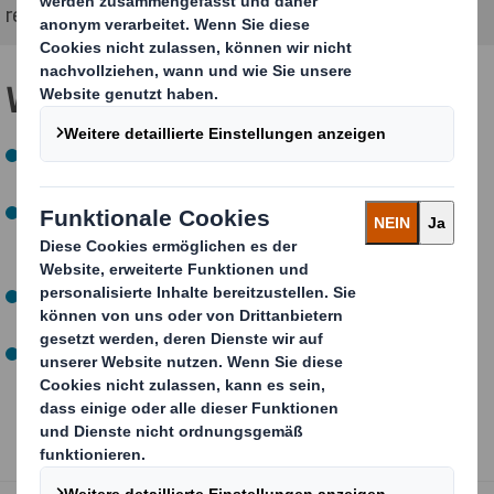
recycelbaren Verpackungen erfolgreich zu sein.
Wie machen wir das?
Der größte Teil der
Umweltauswirkungen
wird
bereits
in der Designphase entschieden
.
Die 700 Designer und Innovatoren von DS Smith
verstehen Ihre Bedürfnisse und wenden die
Kreislauf-
Design-Prinzipien
im Verpackungsdesignprozess an.
Wir machen jedes Verpackungsdesign zu
100 %
recycelbar
, alle sind aus Wellpappe hergestellt.
Durch die Verwendung unserer
Kreislauf-Design-
Messgrößen
können Sie das Ergebnis leicht erkennen,
indem Sie die Kreislauffähigkeit Ihrer
Designentscheidungen vergleichen.