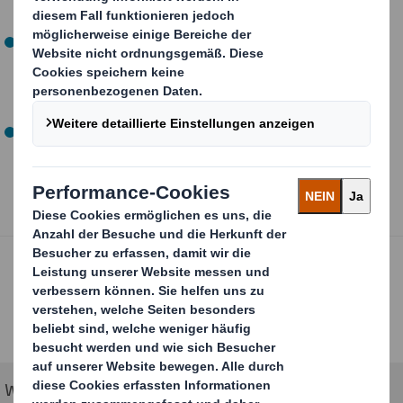
recycelt werden.
Wir helfen Ihnen, sich mit
aufmerksamkeitsstarken
und
intelligenten
Designs von Ihren Mitbewerbern
abzuheben.
100 % recycelbar
zu sein, bedeutet nicht,
Kompromisse beim Design einzugehen.
Unsere zu 100 % recycelbaren Verpackungen
bedeuten, dass es
keinen Abfall
gibt, gebrauchte
Verpackungen kommen als neue Papierprodukte
zurück.
Wir können Ihnen helfen, mit unseren 100 %