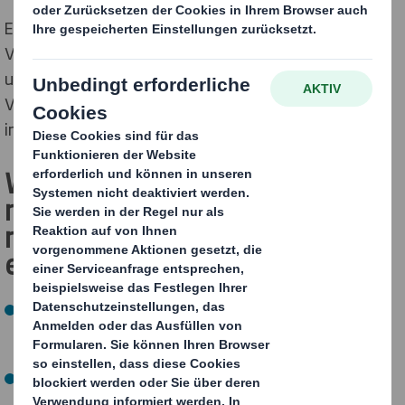
Entdecken Sie, wie Sie mit unseren
Verpackungsdesigns erfolgreich sein können. Auffällig
und innovativ: Unsere zu 100% recycelbaren
Verpackungen werden aus Fasern hergestellt, die
immer wieder recycelt werden können.
Wie wir Ihnen helfen können,
mit unseren 100 %
recycelbaren Verpackungen
erfolgreich zu sein
Unsere
Verpackungsdesigns
sind
vollständig
recycelbar
und auf Ihre Bedürfnisse
zugeschnitten.
Wellpappe wird aus
Holzfasern
hergestellt, die
leicht
recycelbar
sind und bereits heute in großem Umfang